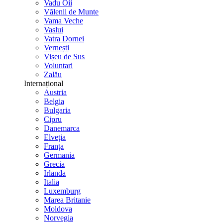
Vadu Oii
Vălenii de Munte
Vama Veche
Vaslui
Vatra Dornei
Vernești
Vișeu de Sus
Voluntari
Zalău
Internațional
Austria
Belgia
Bulgaria
Cipru
Danemarca
Elveția
Franța
Germania
Grecia
Irlanda
Italia
Luxemburg
Marea Britanie
Moldova
Norvegia