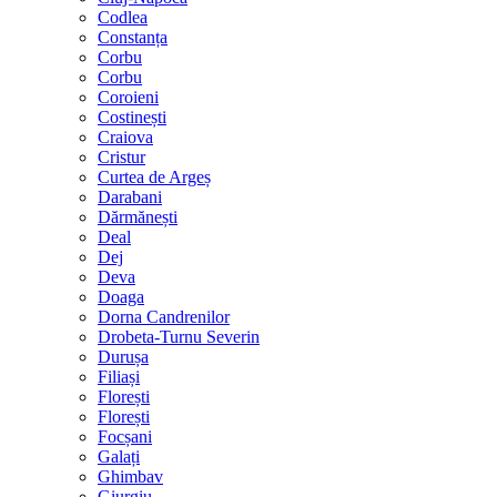
Codlea
Constanța
Corbu
Corbu
Coroieni
Costinești
Craiova
Cristur
Curtea de Argeș
Darabani
Dărmănești
Deal
Dej
Deva
Doaga
Dorna Candrenilor
Drobeta-Turnu Severin
Durușa
Filiași
Florești
Florești
Focșani
Galați
Ghimbav
Giurgiu