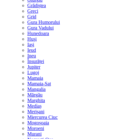
Grădiștea
Greci
Grid
Gura Humorului
Gura Vadului
Hunedoara
Huși
Iași
Ieud
Ineu
Însurăței
Jupiter
Lugoj
Mamaia
Mamaia-Sat
Mangalia
Mărgău
Marghita
Mediaș
Merișani
Miercurea Ciuc
Mogoșoaia
Moroeni
Murani