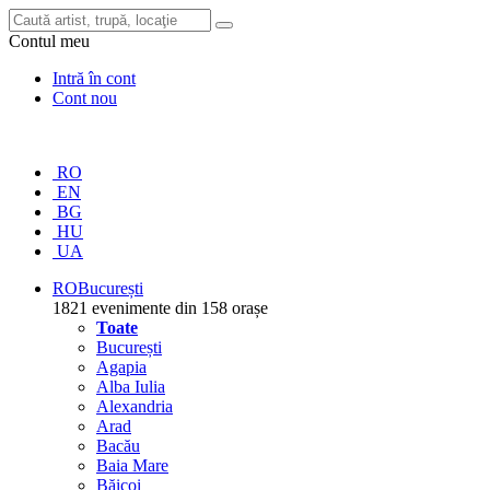
Contul meu
Intră în cont
Cont nou
RO
EN
BG
HU
UA
RO
București
1821 evenimente din 158 orașe
Toate
București
Agapia
Alba Iulia
Alexandria
Arad
Bacău
Baia Mare
Băicoi