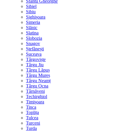
Sfântu Gheorghe
Sibiel
Sibiu
Sighișoara
Simeria
Slănic
Slatina
Slobozia
Snagov
Ștefănești
Suceava
Târgoviște
Târgu Jiu
Târgu Lăpuș
Târgu Mureș
Târgu Neamț
Târgu Ocna
Târnăveni
Techirghiol
Timișoara
Tinca
Toplița
Tulcea
Turceni
Turda