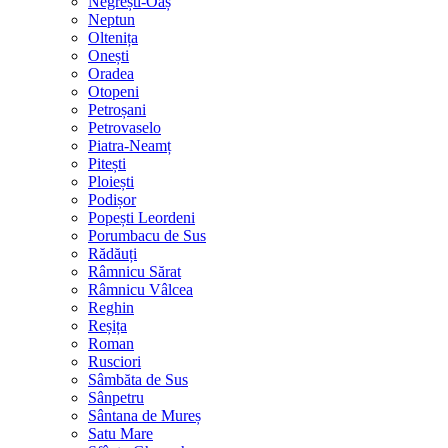
Negrești-Oaș
Neptun
Oltenița
Onești
Oradea
Otopeni
Petroșani
Petrovaselo
Piatra-Neamț
Pitești
Ploiești
Podișor
Popești Leordeni
Porumbacu de Sus
Rădăuți
Râmnicu Sărat
Râmnicu Vâlcea
Reghin
Reșița
Roman
Rusciori
Sâmbăta de Sus
Sânpetru
Sântana de Mureș
Satu Mare