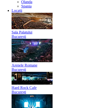
Olanda
Spania
Locații
Sala Palatului
București
Arenele Romane
București
Hard Rock Cafe
București