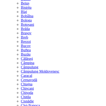
Beiuș
Bistrița
Blaj
Bobâlna
Bologa
Botoșani
Brăila
Brașov
Breb
Brezoi
Bucov
Buftea
Buzău
Călărași
Câmpina
Câmpulung
Câmpulung Moldovenesc
Caracal
Cernavodă
Chiajna
Chișcani
Chișoda
Chitila
Cisnădie
Cluj-Napoca