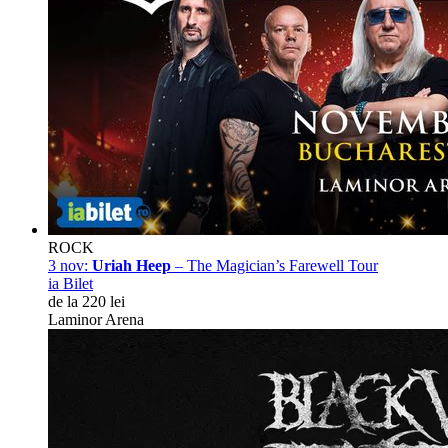
ROCK
3 nov:
Uriah Heep
– The Magician’s Farewell Tour
ia Bilet
de la 220 lei
Laminor Arena