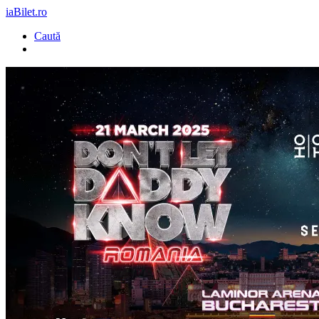
iaBilet.ro
Caută