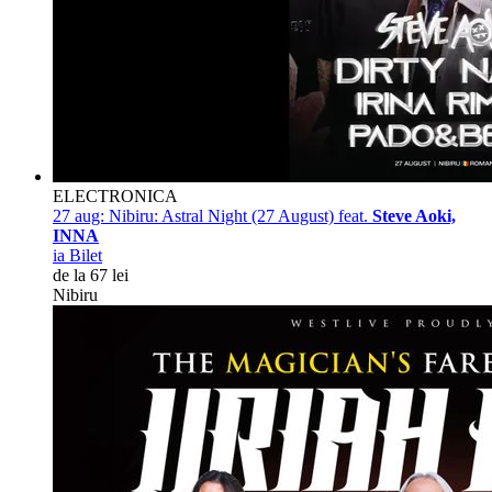
ELECTRONICA
27 aug:
Nibiru: Astral Night (27 August) feat.
Steve Aoki,
INNA
ia Bilet
de la 67 lei
Nibiru