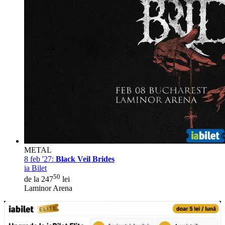
METAL
8 feb '27:
Black Veil Brides
ia Bilet
50
de la 247
lei
Laminor Arena