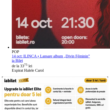
POP
14 oct:
ILINCA • Lansare album „Divin Féminin”
ia Bilet
75
de la 33
lei
Expirat Halele Carol