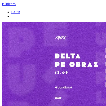
iaBilet.ro
Caută