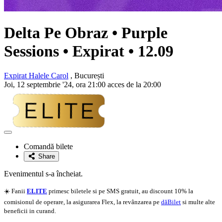
Delta Pe Obraz • Purple
Sessions • Expirat • 12.09
Expirat Halele Carol
, București
Joi, 12 septembrie '24, ora 21:00 acces de la 20:00
Adaugă
la
Comandă bilete
favorite
Share
Evenimentul s-a încheiat.
☀️ Fanii
ELITE
primesc biletele si pe SMS gratuit, au discount 10% la
comisionul de operare, la asigurarea Flex, la revânzarea pe
dăBilet
si multe alte
beneficii in curand.