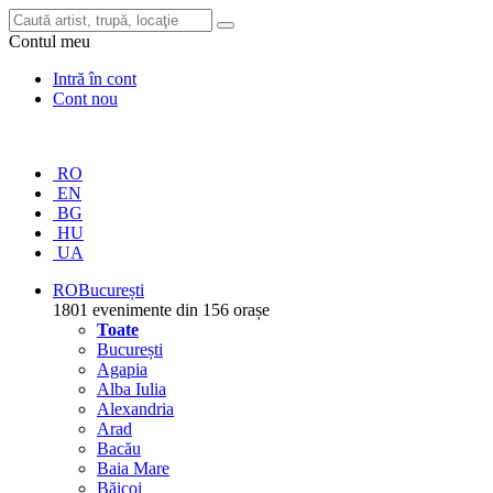
Contul meu
Intră în cont
Cont nou
RO
EN
BG
HU
UA
RO
București
1801 evenimente din 156 orașe
Toate
București
Agapia
Alba Iulia
Alexandria
Arad
Bacău
Baia Mare
Băicoi