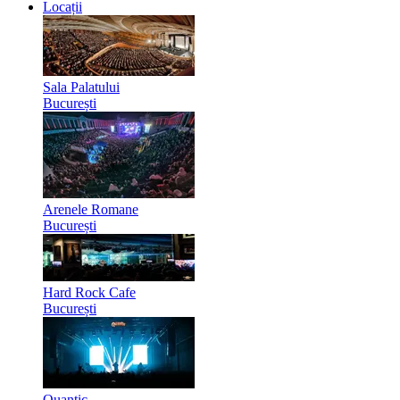
Locații
Sala Palatului
București
Arenele Romane
București
Hard Rock Cafe
București
Quantic