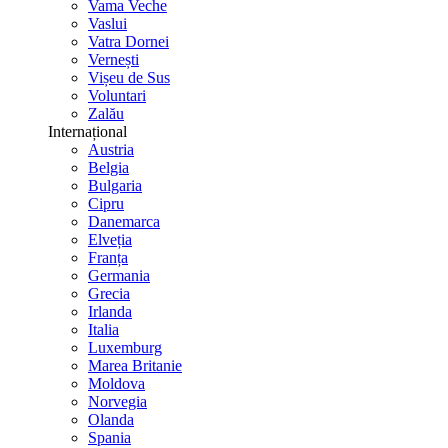
Vama Veche
Vaslui
Vatra Dornei
Vernești
Vișeu de Sus
Voluntari
Zalău
Internațional
Austria
Belgia
Bulgaria
Cipru
Danemarca
Elveția
Franța
Germania
Grecia
Irlanda
Italia
Luxemburg
Marea Britanie
Moldova
Norvegia
Olanda
Spania