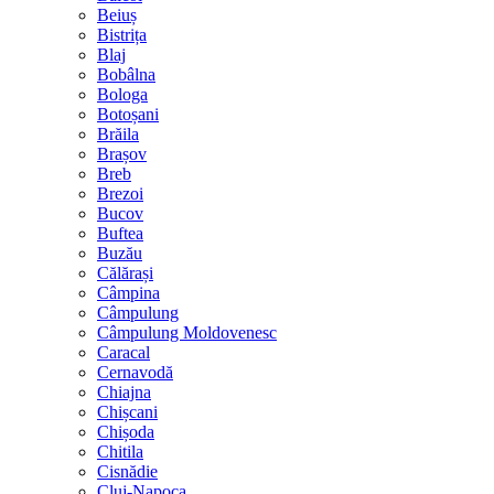
Beiuș
Bistrița
Blaj
Bobâlna
Bologa
Botoșani
Brăila
Brașov
Breb
Brezoi
Bucov
Buftea
Buzău
Călărași
Câmpina
Câmpulung
Câmpulung Moldovenesc
Caracal
Cernavodă
Chiajna
Chișcani
Chișoda
Chitila
Cisnădie
Cluj-Napoca