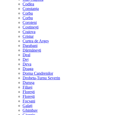
Codlea
Constanța
Corbu
Corbu
Coroieni
Costinești
Craiova
Cristur
Curtea de Argeș
Darabani
Dărmănești
Deal
Dej
Deva
Doaga
Dorna Candrenilor
Drobeta-Turnu Severin
Durușa
Filiași
Florești
Florești
Focșani
Galați
Ghimbav
Giurgiu