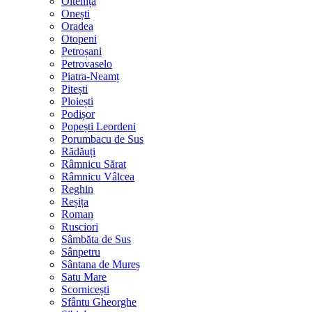
Oltenița
Onești
Oradea
Otopeni
Petroșani
Petrovaselo
Piatra-Neamț
Pitești
Ploiești
Podișor
Popești Leordeni
Porumbacu de Sus
Rădăuți
Râmnicu Sărat
Râmnicu Vâlcea
Reghin
Reșița
Roman
Rusciori
Sâmbăta de Sus
Sânpetru
Sântana de Mureș
Satu Mare
Scornicești
Sfântu Gheorghe