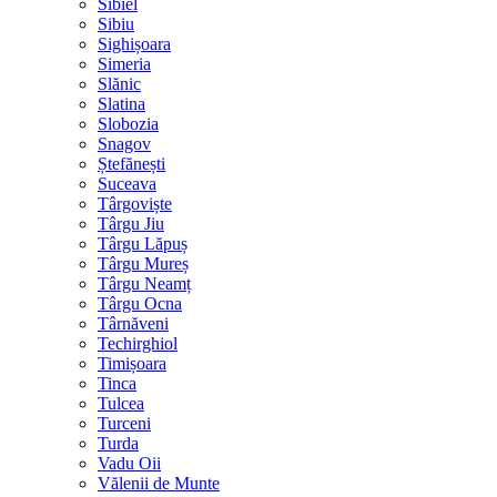
Sibiel
Sibiu
Sighișoara
Simeria
Slănic
Slatina
Slobozia
Snagov
Ștefănești
Suceava
Târgoviște
Târgu Jiu
Târgu Lăpuș
Târgu Mureș
Târgu Neamț
Târgu Ocna
Târnăveni
Techirghiol
Timișoara
Tinca
Tulcea
Turceni
Turda
Vadu Oii
Vălenii de Munte