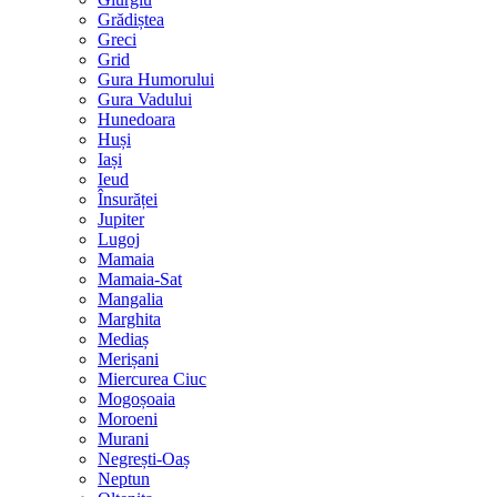
Grădiștea
Greci
Grid
Gura Humorului
Gura Vadului
Hunedoara
Huși
Iași
Ieud
Însurăței
Jupiter
Lugoj
Mamaia
Mamaia-Sat
Mangalia
Marghita
Mediaș
Merișani
Miercurea Ciuc
Mogoșoaia
Moroeni
Murani
Negrești-Oaș
Neptun