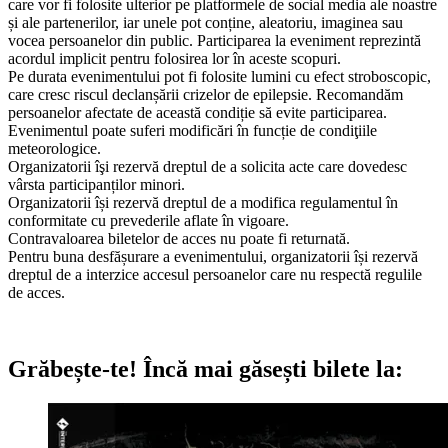
care vor fi folosite ulterior pe platformele de social media ale noastre
și ale partenerilor, iar unele pot conține, aleatoriu, imaginea sau
vocea persoanelor din public. Participarea la eveniment reprezintă
acordul implicit pentru folosirea lor în aceste scopuri.
Pe durata evenimentului pot fi folosite lumini cu efect stroboscopic,
care cresc riscul declanșării crizelor de epilepsie. Recomandăm
persoanelor afectate de această condiție să evite participarea.
Evenimentul poate suferi modificări în funcție de condiţiile
meteorologice.
Organizatorii îşi rezervă dreptul de a solicita acte care dovedesc
vârsta participanților minori.
Organizatorii își rezervă dreptul de a modifica regulamentul în
conformitate cu prevederile aflate în vigoare.
Contravaloarea biletelor de acces nu poate fi returnată.
Pentru buna desfășurare a evenimentului, organizatorii își rezervă
dreptul de a interzice accesul persoanelor care nu respectă regulile
de acces.
Grăbește-te!
Încă mai găsești bilete la: