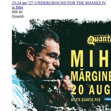
23-24 apr '27:
UNDERGROUND FOR THE MASSES IV
ia Bilet
666 lei
Quantic