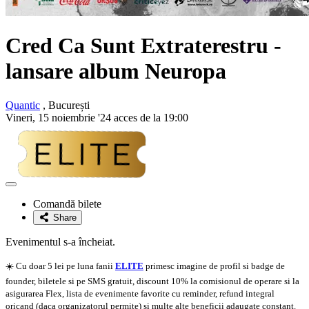
Cred Ca Sunt Extraterestru -
lansare album Neuropa
Quantic
, București
Vineri, 15 noiembrie '24 acces de la 19:00
Adaugă
la
Comandă bilete
favorite
Share
Evenimentul s-a încheiat.
☀️ Cu doar 5 lei pe luna fanii
ELITE
primesc imagine de profil si badge de
founder, biletele si pe SMS gratuit, discount 10% la comisionul de operare si la
asigurarea Flex, lista de evenimente favorite cu reminder, refund integral
oricand (daca organizatorul permite) si multe alte beneficii adaugate constant.