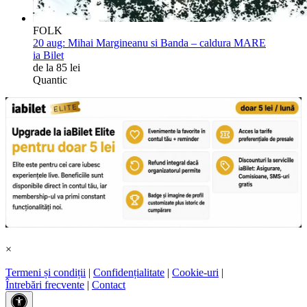
FOLK
20 aug:
Mihai Margineanu si Banda – caldura MARE
ia Bilet
de la 85 lei
Quantic
×
Termeni și condiții
|
Confidențialitate
|
Cookie-uri
|
Întrebări frecvente
|
Contact