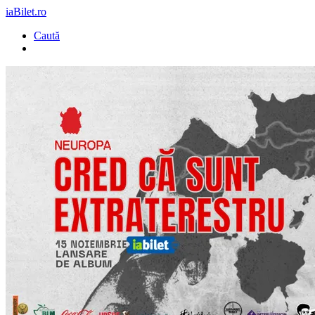
iaBilet.ro
Caută