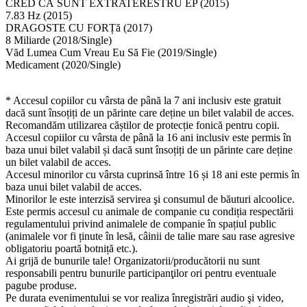
CRED CĂ SUNT EXTRATERESTRU EP (2015)
7.83 Hz (2015)
DRAGOSTE CU FORȚă (2017)
8 Miliarde (2018/Single)
Văd Lumea Cum Vreau Eu Să Fie (2019/Single)
Medicament (2020/Single)
* Accesul copiilor cu vârsta de până la 7 ani inclusiv este gratuit
dacă sunt însoțiți de un părinte care deține un bilet valabil de acces.
Recomandăm utilizarea căștilor de protecție fonică pentru copii.
Accesul copiilor cu vârsta de până la 16 ani inclusiv este permis în
baza unui bilet valabil și dacă sunt însoțiți de un părinte care deține
un bilet valabil de acces.
Accesul minorilor cu vârsta cuprinsă între 16 și 18 ani este permis în
baza unui bilet valabil de acces.
Minorilor le este interzisă servirea şi consumul de băuturi alcoolice.
Este permis accesul cu animale de companie cu condiția respectării
regulamentului privind animalele de companie în spațiul public
(animalele vor fi ținute în lesă, câinii de talie mare sau rase agresive
obligatoriu poartă botniță etc.).
Ai grijă de bunurile tale! Organizatorii/producătorii nu sunt
responsabili pentru bunurile participanţilor ori pentru eventuale
pagube produse.
Pe durata evenimentului se vor realiza înregistrări audio şi video,