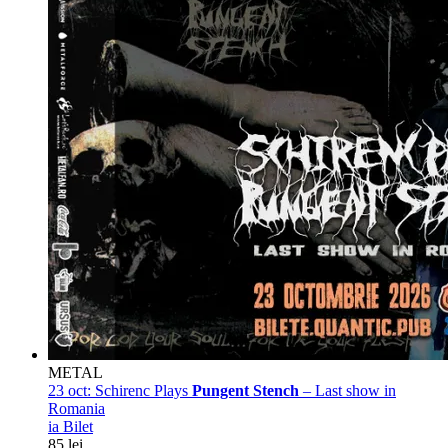
METAL
23 oct:
Schirenc Plays
Pungent Stench
– Last show in
Romania
ia Bilet
85 lei