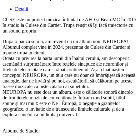
Detalii
CCSE este un proiect muzical înființat de AFO și Bean MC în 2015
în studio la Culese din Cartier. Trupa reușit să își facă traiectorie cu
un sound propriu.
După o pauză scurtă, am revenit cu un album nou: NEUROPA!
Albumul complet vine în 2024, prezentat de Culese din Cartier si
repune trupa in circuit.
Odata cu privirea la harta lumii din înaltul cerului, am descoperit
asemănări surprinzătoare între rețelele sinaptice ale neuronilor și
firele de electricitate care străbat continentul. Așa a luat naștere
conceptul NEUROPA, un titlu care nu doar că îmbrățișează această
analogie, dar ne invită și pe noi, ascultătorii, să călătorim pe aceste
trasee muzicale ca niște călători ai sunetului.
NEUROPA nu este doar un album, este o călătorie sonoră dincolo
de frontierele muzicale convenționale. Într-un mod subtil, titlul
spune și mai mult: este o Ne - Europă, o negație a granițelor
geografice, o invitație de a transcende limitele culturale și de a
explora sunetul ca un limbaj universal.
Albume de Studio: