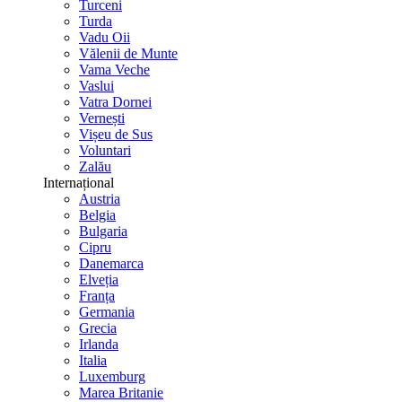
Turceni
Turda
Vadu Oii
Vălenii de Munte
Vama Veche
Vaslui
Vatra Dornei
Vernești
Vișeu de Sus
Voluntari
Zalău
Internațional
Austria
Belgia
Bulgaria
Cipru
Danemarca
Elveția
Franța
Germania
Grecia
Irlanda
Italia
Luxemburg
Marea Britanie