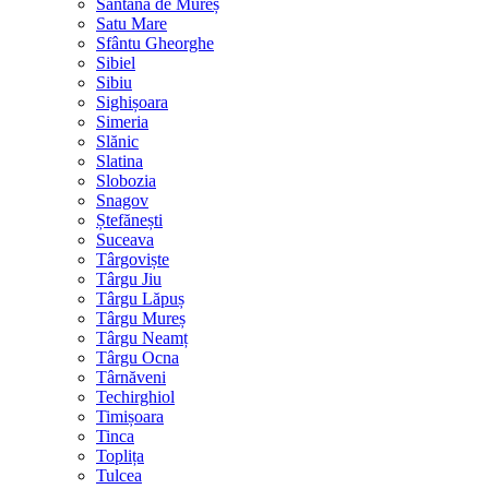
Sântana de Mureș
Satu Mare
Sfântu Gheorghe
Sibiel
Sibiu
Sighișoara
Simeria
Slănic
Slatina
Slobozia
Snagov
Ștefănești
Suceava
Târgoviște
Târgu Jiu
Târgu Lăpuș
Târgu Mureș
Târgu Neamț
Târgu Ocna
Târnăveni
Techirghiol
Timișoara
Tinca
Toplița
Tulcea