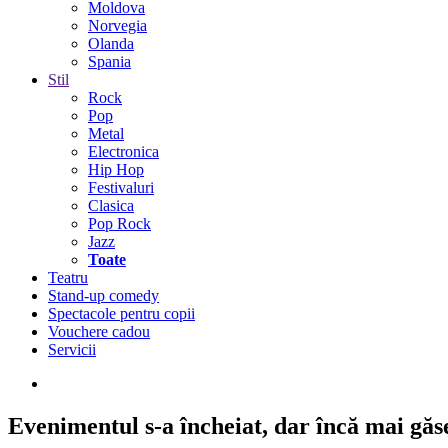
Moldova
Norvegia
Olanda
Spania
Stil
Rock
Pop
Metal
Electronica
Hip Hop
Festivaluri
Clasica
Pop Rock
Jazz
Toate
Teatru
Stand-up comedy
Spectacole pentru copii
Vouchere cadou
Servicii
Evenimentul s-a încheiat,
dar încă mai găseș