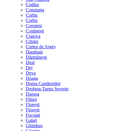
Codlea
Constanța
Corbu
Corbu
Coroieni
Costinești
Craiova
Cristur
Curtea de Argeș
Darabani
Dărmănești
Deal
Dej
Deva
Doaga
Dorna Candrenilor
Drobeta-Turnu Severin
Durușa
Filiași
Florești
Florești
Focșani
Galați
Ghimbav
Giurgiu