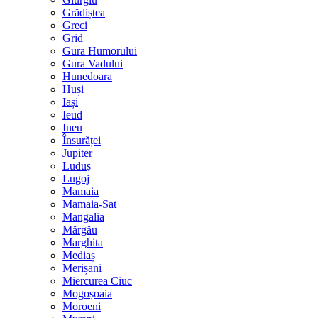
Grădiștea
Greci
Grid
Gura Humorului
Gura Vadului
Hunedoara
Huși
Iași
Ieud
Ineu
Însurăței
Jupiter
Luduș
Lugoj
Mamaia
Mamaia-Sat
Mangalia
Mărgău
Marghita
Mediaș
Merișani
Miercurea Ciuc
Mogoșoaia
Moroeni