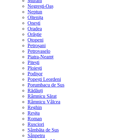
Murani
Negrești-Oaș
Neptun
Oltenița
Onești
Oradea
Orăștie
Otopeni
Petroșani
Petrovaselo
Piatra-Neamț
Pitești
Ploiești
Podișor
Popești Leordeni
Porumbacu de Sus
Rădăuți
Râmnicu Sărat
Râmnicu Vâlcea
Reghin
Reșița
Roman
Rusciori
Sâmbăta de Sus
Sânpetru