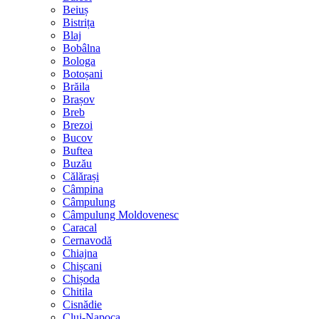
Beiuș
Bistrița
Blaj
Bobâlna
Bologa
Botoșani
Brăila
Brașov
Breb
Brezoi
Bucov
Buftea
Buzău
Călărași
Câmpina
Câmpulung
Câmpulung Moldovenesc
Caracal
Cernavodă
Chiajna
Chișcani
Chișoda
Chitila
Cisnădie
Cluj-Napoca