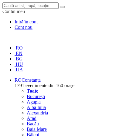
Contul meu
Intră în cont
Cont nou
RO
EN
BG
HU
UA
RO
Constanța
1791 evenimente din 160 orașe
Toate
București
Agapia
Alba Iulia
Alexandria
Arad
Bacău
Baia Mare
Băicoi