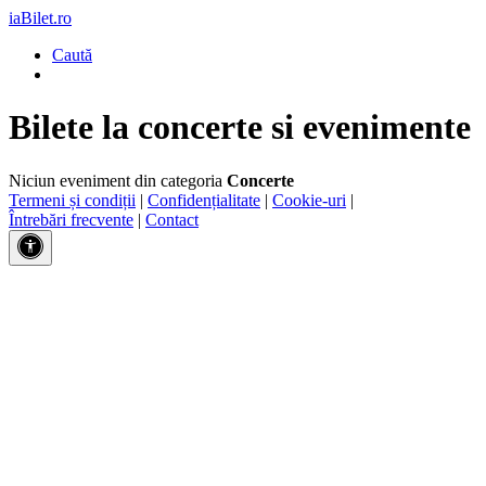
iaBilet.ro
Caută
Bilete la concerte si evenimente
Niciun eveniment din categoria
Concerte
Termeni și condiții
|
Confidențialitate
|
Cookie-uri
|
Întrebări frecvente
|
Contact