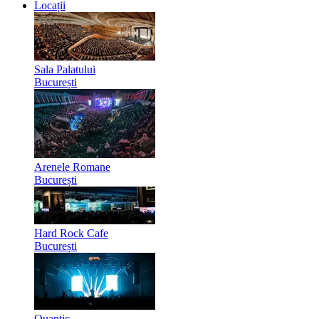
Locații
Sala Palatului
București
Arenele Romane
București
Hard Rock Cafe
București
Quantic