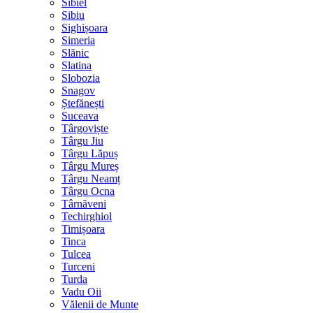
Sibiel
Sibiu
Sighișoara
Simeria
Slănic
Slatina
Slobozia
Snagov
Ștefănești
Suceava
Târgoviște
Târgu Jiu
Târgu Lăpuș
Târgu Mureș
Târgu Neamț
Târgu Ocna
Târnăveni
Techirghiol
Timișoara
Tinca
Tulcea
Turceni
Turda
Vadu Oii
Vălenii de Munte