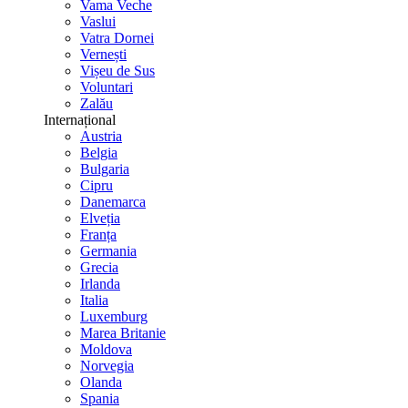
Vama Veche
Vaslui
Vatra Dornei
Vernești
Vișeu de Sus
Voluntari
Zalău
Internațional
Austria
Belgia
Bulgaria
Cipru
Danemarca
Elveția
Franța
Germania
Grecia
Irlanda
Italia
Luxemburg
Marea Britanie
Moldova
Norvegia
Olanda
Spania