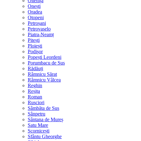
Oltenița
Onești
Oradea
Otopeni
Petroșani
Petrovaselo
Piatra-Neamț
Pitești
Ploiești
Podișor
Popești Leordeni
Porumbacu de Sus
Rădăuți
Râmnicu Sărat
Râmnicu Vâlcea
Reghin
Reșița
Roman
Rusciori
Sâmbăta de Sus
Sânpetru
Sântana de Mureș
Satu Mare
Scornicești
Sfântu Gheorghe