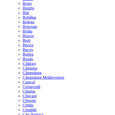
Beiuș
Bistrița
Blaj
Bobâlna
Bologa
Botoșani
Brăila
Brașov
Breb
Brezoi
Bucov
Buftea
Buzău
Călărași
Câmpina
Câmpulung
Câmpulung Moldovenesc
Caracal
Cernavodă
Chiajna
Chișcani
Chișoda
Chitila
Cisnădie
Cluj-Napoca