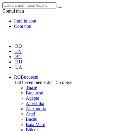
Contul meu
Intră în cont
Cont nou
RO
EN
BG
HU
UA
RO
București
1801 evenimente din 156 orașe
Toate
București
Agapia
Alba Iulia
Alexandria
Arad
Bacău
Baia Mare
Băicoi