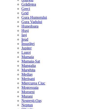
Grădiștea
Greci
Grid
Gura Humorului
Gura Vadului
Hunedoara
Huși
Iași
Ieud
Însurăței
Jupiter
Lugoj
Mamaia
Mamaia-Sat
Mangalia
Marghita
Mediaș
Merișani
Miercurea Ciuc
Mogoșoaia
Moroeni
Murani
Negrești-Oaș
Neptun