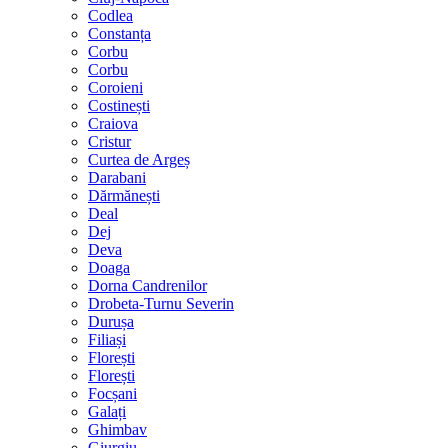
Codlea
Constanța
Corbu
Corbu
Coroieni
Costinești
Craiova
Cristur
Curtea de Argeș
Darabani
Dărmănești
Deal
Dej
Deva
Doaga
Dorna Candrenilor
Drobeta-Turnu Severin
Durușa
Filiași
Florești
Florești
Focșani
Galați
Ghimbav
Giurgiu