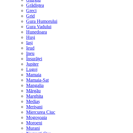
Grădiștea
Greci
Grid
Gura Humorului
Gura Vadului
Hunedoara
Huși
Iași
Ieud
Ineu
Însurăței
Jupiter
Lugoj
Mamaia
Mamaia-Sat
Mangalia
Mărgău
Marghita
Mediaș
Merișani
Miercurea Ciuc
Mogoșoaia
Moroeni
Murani