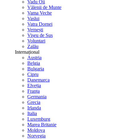
Vadu Oii
Vălenii de Munte
Vama Veche
Vaslui
Vatra Dornei
Vernești
Vișeu de Sus
Voluntari
Zalău
Internațional
Austria
Belgia
Bulgaria
Cipru
Danemarca
Elveția
Franța
Germania
Grecia
Irlanda
Italia
Luxemburg
Marea Britanie
Moldova
Norvegia