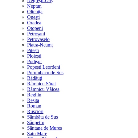
Negrești-Oaș
Neptun
Oltenița
Onești
Oradea
Otopeni
Petroșani
Petrovaselo
Piatra-Neamț
Pitești
Ploiești
Podișor
Popești Leordeni
Porumbacu de Sus
Rădăuți
Râmnicu Sărat
Râmnicu Vâlcea
Reghin
Reșița
Roman
Rusciori
Sâmbăta de Sus
Sânpetru
Sântana de Mureș
Satu Mare