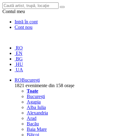
Contul meu
Intră în cont
Cont nou
RO
EN
BG
HU
UA
RO
București
1821 evenimente din 158 orașe
Toate
București
Agapia
Alba Iulia
Alexandria
Arad
Bacău
Baia Mare
Băicoi