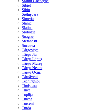
Sfântu Gheorghe
Sibiel
Sibiu
Sighișoara
Simeria
Slănic
Slatina
Slobozia
Snagov
Ștefănești
Suceava
Târgoviște
Târgu Jiu
Târgu Lăpuș
Târgu Mureș
Târgu Neamț
Târgu Ocna
Târnăveni
Techirghiol
Timișoara
Tinca
Toplița
Tulcea
Turceni
Turda