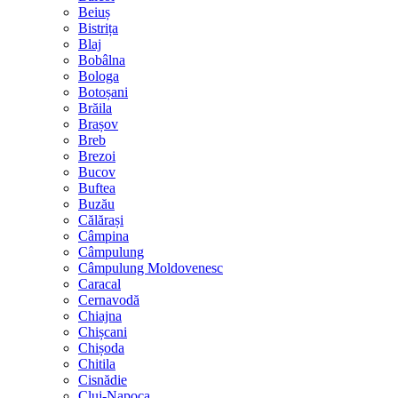
Beiuș
Bistrița
Blaj
Bobâlna
Bologa
Botoșani
Brăila
Brașov
Breb
Brezoi
Bucov
Buftea
Buzău
Călărași
Câmpina
Câmpulung
Câmpulung Moldovenesc
Caracal
Cernavodă
Chiajna
Chișcani
Chișoda
Chitila
Cisnădie
Cluj-Napoca