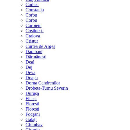
Codlea
Constanța
Corbu
Corbu
Coroieni
Costinești
Craiova
Cristur
Curtea de Argeș
Darabani
Dărmănești
Deal
Dej
Deva
Doaga
Dorna Candrenilor
Drobeta-Turnu Severin
Durușa
Filiași
Florești
Florești
Focșani
Galați
Ghimbav
Giurgiu