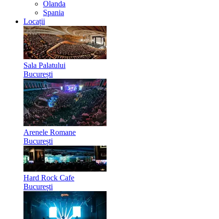
Olanda
Spania
Locații
Sala Palatului
București
Arenele Romane
București
Hard Rock Cafe
București