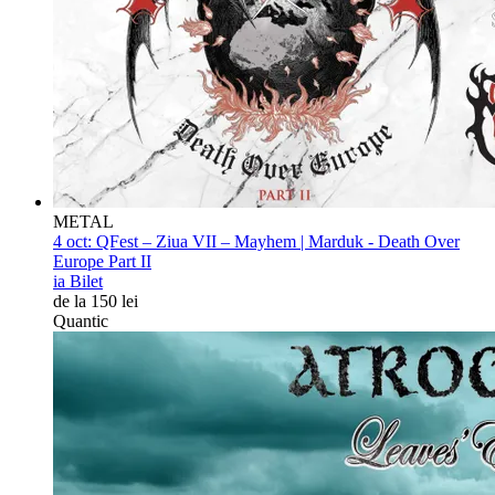
METAL
4 oct:
QFest – Ziua VII – Mayhem | Marduk - Death Over
Europe Part II
ia Bilet
de la 150 lei
Quantic