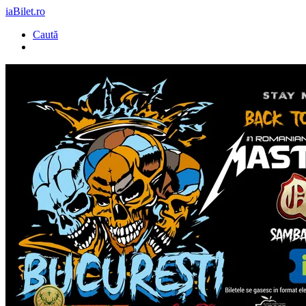
iaBilet.ro
Caută