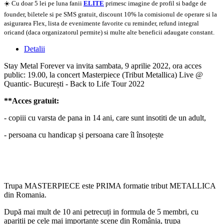
☀️ Cu doar 5 lei pe luna fanii
ELITE
primesc imagine de profil si badge de
founder, biletele si pe SMS gratuit, discount 10% la comisionul de operare si la
asigurarea Flex, lista de evenimente favorite cu reminder, refund integral
oricand (daca organizatorul permite) si multe alte beneficii adaugate constant.
Detalii
Stay Metal Forever va invita sambata, 9 aprilie 2022, ora acces
public: 19.00, la concert Masterpiece (Tribut Metallica) Live @
Quantic- București - Back to Life Tour 2022
**Acces gratuit:
- copiii cu varsta de pana in 14 ani, care sunt insotiti de un adult,
- persoana cu handicap și persoana care îl însoțește
Trupa MASTERPIECE este PRIMA formatie tribut METALLICA
din Romania.
După mai mult de 10 ani petrecuți in formula de 5 membri, cu
apariții pe cele mai importante scene din România, trupa