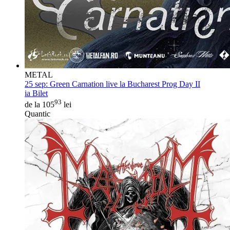
METAL
25 sep:
Green Carnation live la Bucharest Prog Day II
ia Bilet
93
de la 105
lei
Quantic