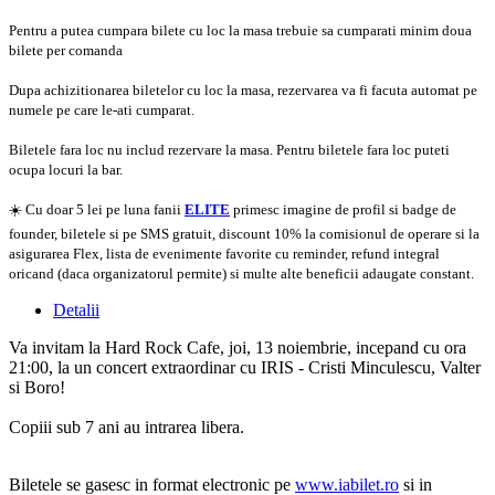
Pentru a putea cumpara bilete cu loc la masa trebuie sa cumparati minim doua
bilete per comanda
Dupa achizitionarea biletelor cu loc la masa, rezervarea va fi facuta automat pe
numele pe care le-ati cumparat.
Biletele fara loc nu includ rezervare la masa. Pentru biletele fara loc puteti
ocupa locuri la bar.
☀️ Cu doar 5 lei pe luna fanii
ELITE
primesc imagine de profil si badge de
founder, biletele si pe SMS gratuit, discount 10% la comisionul de operare si la
asigurarea Flex, lista de evenimente favorite cu reminder, refund integral
oricand (daca organizatorul permite) si multe alte beneficii adaugate constant.
Detalii
Va invitam la Hard Rock Cafe, joi, 13 noiembrie, incepand cu ora
21:00, la un concert extraordinar cu IRIS - Cristi Minculescu, Valter
si Boro!
Copiii sub 7 ani au intrarea libera.
Biletele se gasesc in format electronic pe
www.iabilet.ro
si in