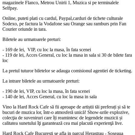
magazinele Flanco, Metrou Unirii 1, Muzica si pe terminalele
Selfpay.
Online, puteti plati cu cardul, Paypal,carduri de tichete culturale
Sodexo, pe factura la Vodafone sau Orange sau ramburs prin Fan
Courier oriunde in tara.
Biletele au urmatoarele preturi:
- 169 de lei, VIP, cu loc la masa, în fata scenei
- 119 de lei, Acces General, cu loc la masa in sala si 30 de bilete fara
loc
La pretul tuturor biletelor se adauga comisionul agentiei de ticketing.
La intrare biletele au urmatoarele preturi:
- 190 de lei, VIP, cu loc la masa, în fata scenei
- 140
de lei, Acces General, cu loc la masa in sala
Vino la Hard Rock Cafe să fii aproape de artiștii tăi preferați și să te
bucuri de muzica lor, într-o atmosferă unică! Show-urile explozive,
colecţia de suveniruri care îți reamintesc de legendele muzicii și
calitatea sunetului îţi garantează cea mai placută experienţă live.
Hard Rock Cafe Bucuresti se afla in parcul Herastrau - Soseaua