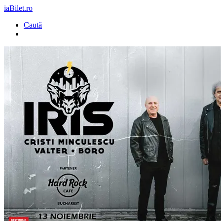
iaBilet.ro
Caută