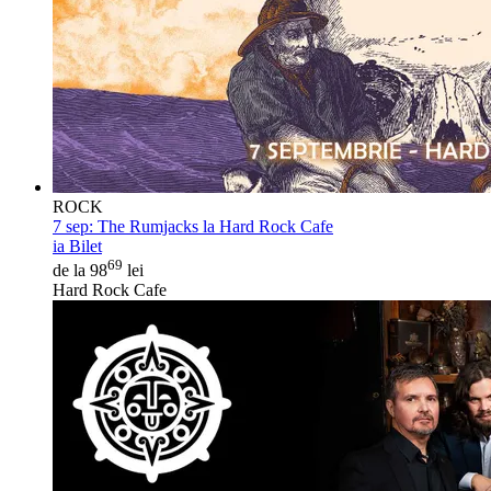
ROCK
7 sep:
The Rumjacks la Hard Rock Cafe
ia Bilet
69
de la 98
lei
Hard Rock Cafe