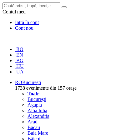
Contul meu
Intră în cont
Cont nou
RO
EN
BG
HU
UA
RO
București
1738 evenimente din 157 orașe
Toate
București
Agapia
Alba Iulia
Alexandria
Arad
Bacău
Baia Mare
Băicoi