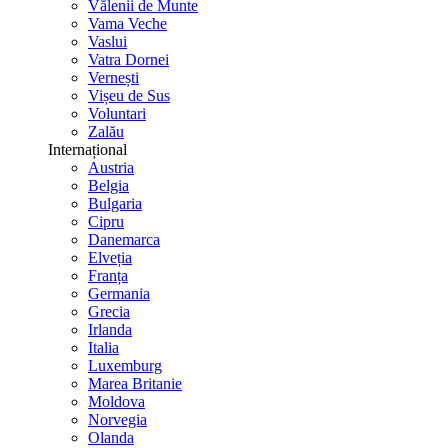
Vălenii de Munte
Vama Veche
Vaslui
Vatra Dornei
Vernești
Vișeu de Sus
Voluntari
Zalău
Internațional
Austria
Belgia
Bulgaria
Cipru
Danemarca
Elveția
Franța
Germania
Grecia
Irlanda
Italia
Luxemburg
Marea Britanie
Moldova
Norvegia
Olanda