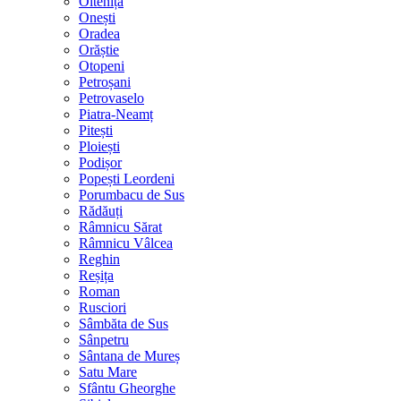
Oltenița
Onești
Oradea
Orăștie
Otopeni
Petroșani
Petrovaselo
Piatra-Neamț
Pitești
Ploiești
Podișor
Popești Leordeni
Porumbacu de Sus
Rădăuți
Râmnicu Sărat
Râmnicu Vâlcea
Reghin
Reșița
Roman
Rusciori
Sâmbăta de Sus
Sânpetru
Sântana de Mureș
Satu Mare
Sfântu Gheorghe