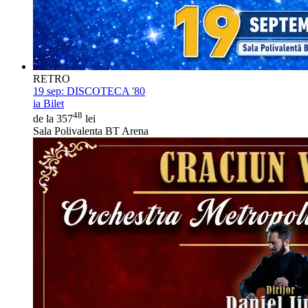
RETRO
19 sep:
DISCOTECA '80
ia Bilet
48
de la 357
lei
Sala Polivalenta BT Arena