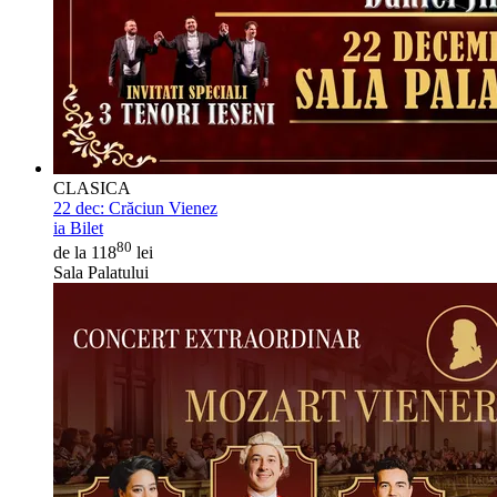
CLASICA
22 dec:
Crăciun Vienez
ia Bilet
80
de la 118
lei
Sala Palatului