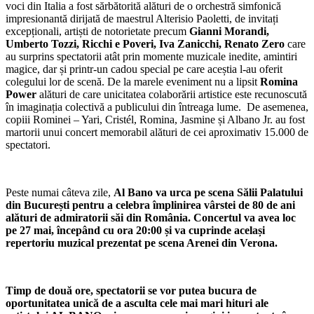
voci din Italia a fost sărbătorită alături de o orchestră simfonică
impresionantă dirijată de maestrul Alterisio Paoletti, de invitați
excepționali, artiști de notorietate precum
Gianni Morandi,
Umberto Tozzi, Ricchi e Poveri, Iva Zanicchi, Renato Zero
care
au surprins spectatorii atât prin momente muzicale inedite, amintiri
magice, dar și printr-un cadou special pe care aceștia l-au oferit
colegului lor de scenă. De la marele eveniment nu a lipsit
Romina
Power
alături de care unicitatea colaborării artistice este recunoscută
în imaginația colectivă a publicului din întreaga lume. De asemenea,
copiii Rominei – Yari, Cristél, Romina, Jasmine și Albano Jr. au fost
martorii unui concert memorabil alături de cei aproximativ 15.000 de
spectatori.
Peste numai câteva zile,
Al Bano va urca pe scena Sălii Palatului
din București pentru a celebra împlinirea vârstei de 80 de ani
alături de admiratorii săi din România. Concertul va avea loc
pe 27 mai, începând cu ora 20:00 și va cuprinde același
repertoriu muzical prezentat pe scena Arenei din Verona.
Timp de două ore, spectatorii se vor putea bucura de
oportunitatea unică de a asculta cele mai mari hituri ale