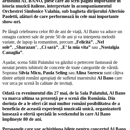
artistului AL BANO, piese care au scris pagini importante în
istoria muzicii italiene, interpretate în acompaniamentul
Orchestrei Simfonice Valahia, sub bagheta dirijorului Alterisio
Paoletti, alături de care performează în cele mai importante
show-uri.
Pe lângă celebrarea celor 80 de ani de viață, Al Bano va aduce un
omagiu carierei sale de peste 50 de ani și va interpreta melodii
variate, de lapop la romantism, precum „
Felicità
”
, „
Nel
sole
”
, „
Sharazan
”, „
Ci sarà”
, „
E’ la mia vita”
sau „
Nostalgia
Canaglia”
.
Așadar, scena Sălii Palatului va găzdui o petrecere fastuoasă de
neratat pentru iubitorii de concerte de toate categoriile de vârstă.
Soprana
Silvia Micu, Paula Seling
sau
Alina Sorescu
sunt câțiva
dintre artiștii români apropiați de sufletul maestrului
Al Bano
care
vor urca pe scenă în calitate de invitați.
Odată cu evenimentul din 27 mai, de la Sala Palatului,
Al Bano
va marca ultima sa prezență pe o scenă din România. Din
dorința de a le oferi cât mai multor români posibilitatea de a
beneficia de această experiență muzicală unică, organizatorii
lansează o ofertă specială în weekendul în care Al Bano
împlinește 80 de ani.
Persoanele care vor achiziționa bilete pentru concertul Al Bano