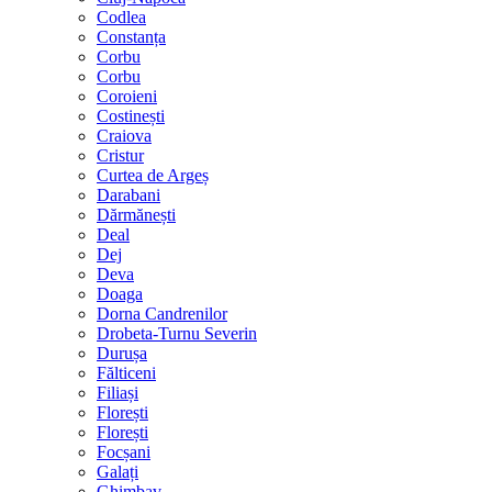
Codlea
Constanța
Corbu
Corbu
Coroieni
Costinești
Craiova
Cristur
Curtea de Argeș
Darabani
Dărmănești
Deal
Dej
Deva
Doaga
Dorna Candrenilor
Drobeta-Turnu Severin
Durușa
Fălticeni
Filiași
Florești
Florești
Focșani
Galați
Ghimbav