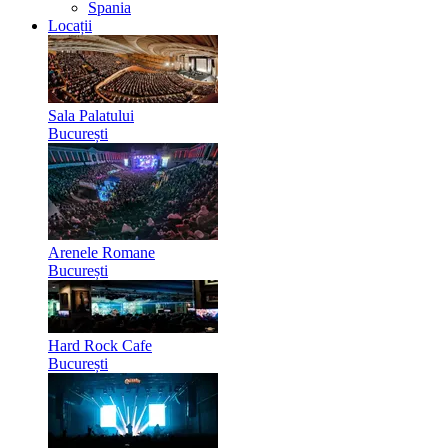
Spania
Locații
Sala Palatului
București
Arenele Romane
București
Hard Rock Cafe
București