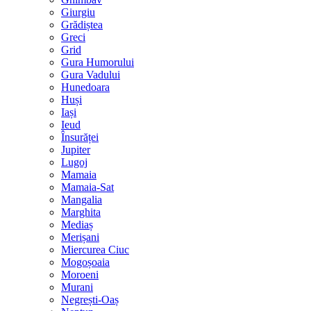
Giurgiu
Grădiștea
Greci
Grid
Gura Humorului
Gura Vadului
Hunedoara
Huși
Iași
Ieud
Însurăței
Jupiter
Lugoj
Mamaia
Mamaia-Sat
Mangalia
Marghita
Mediaș
Merișani
Miercurea Ciuc
Mogoșoaia
Moroeni
Murani
Negrești-Oaș