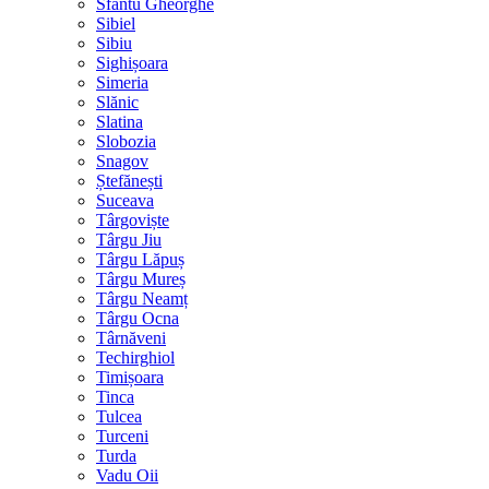
Sfântu Gheorghe
Sibiel
Sibiu
Sighișoara
Simeria
Slănic
Slatina
Slobozia
Snagov
Ștefănești
Suceava
Târgoviște
Târgu Jiu
Târgu Lăpuș
Târgu Mureș
Târgu Neamț
Târgu Ocna
Târnăveni
Techirghiol
Timișoara
Tinca
Tulcea
Turceni
Turda
Vadu Oii