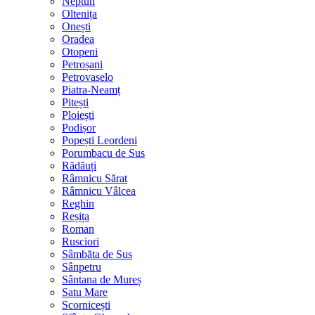
Neptun
Oltenița
Onești
Oradea
Otopeni
Petroșani
Petrovaselo
Piatra-Neamț
Pitești
Ploiești
Podișor
Popești Leordeni
Porumbacu de Sus
Rădăuți
Râmnicu Sărat
Râmnicu Vâlcea
Reghin
Reșița
Roman
Rusciori
Sâmbăta de Sus
Sânpetru
Sântana de Mureș
Satu Mare
Scornicești