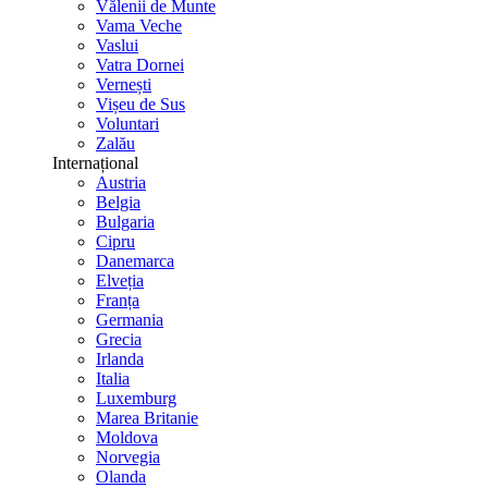
Vălenii de Munte
Vama Veche
Vaslui
Vatra Dornei
Vernești
Vișeu de Sus
Voluntari
Zalău
Internațional
Austria
Belgia
Bulgaria
Cipru
Danemarca
Elveția
Franța
Germania
Grecia
Irlanda
Italia
Luxemburg
Marea Britanie
Moldova
Norvegia
Olanda