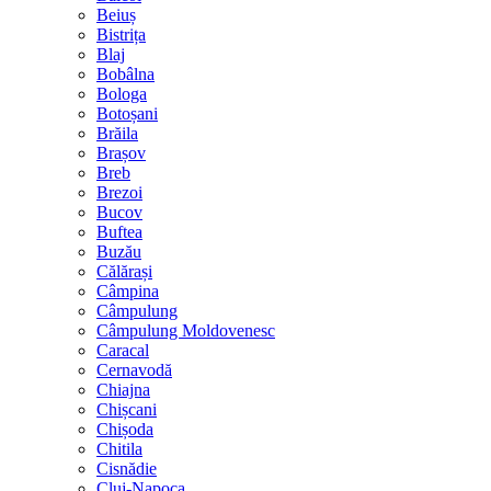
Beiuș
Bistrița
Blaj
Bobâlna
Bologa
Botoșani
Brăila
Brașov
Breb
Brezoi
Bucov
Buftea
Buzău
Călărași
Câmpina
Câmpulung
Câmpulung Moldovenesc
Caracal
Cernavodă
Chiajna
Chișcani
Chișoda
Chitila
Cisnădie
Cluj-Napoca