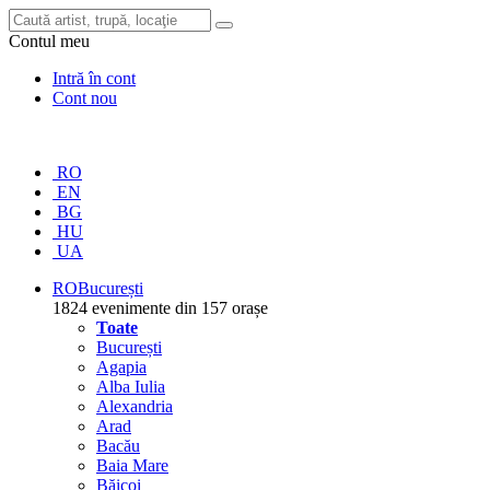
Contul meu
Intră în cont
Cont nou
RO
EN
BG
HU
UA
RO
București
1824 evenimente din 157 orașe
Toate
București
Agapia
Alba Iulia
Alexandria
Arad
Bacău
Baia Mare
Băicoi