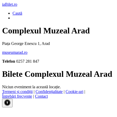
iaBilet.ro
Caută
Complexul Muzeal Arad
Piața George Enescu 1, Arad
museumarad.ro
Telefon
0257 281 847
Bilete Complexul Muzeal Arad
Niciun eveniment la această locație.
Termeni și condiții
|
Confidențialitate
|
Cookie-uri
|
Întrebări frecvente
|
Contact