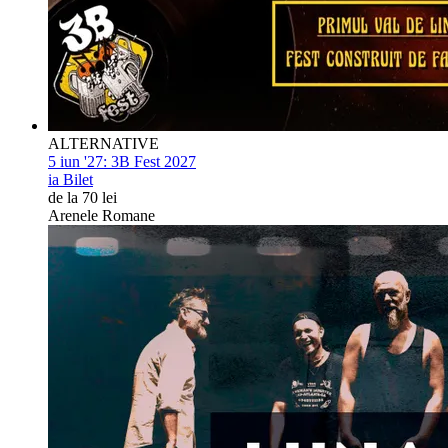
ALTERNATIVE
5 iun '27:
3B Fest 2027
ia Bilet
de la 70 lei
Arenele Romane