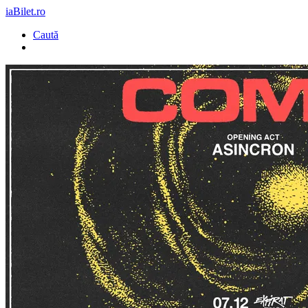
iaBilet.ro
Caută