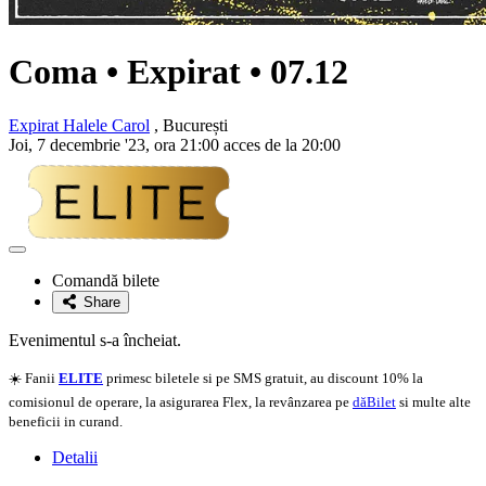
Coma • Expirat • 07.12
Expirat Halele Carol
, București
Joi, 7 decembrie '23, ora 21:00 acces de la 20:00
Adaugă
la
Comandă bilete
favorite
Share
Evenimentul s-a încheiat.
☀️ Fanii
ELITE
primesc biletele si pe SMS gratuit, au discount 10% la
comisionul de operare, la asigurarea Flex, la revânzarea pe
dăBilet
si multe alte
beneficii in curand.
Detalii