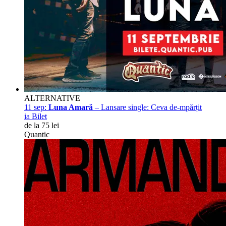
ALTERNATIVE
11 sep:
Luna Amară
– Lansare single: Ceva de-mpărțit
ia Bilet
de la 75 lei
Quantic