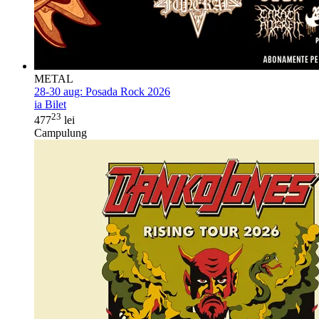
METAL
28-30 aug:
Posada Rock 2026
ia Bilet
23
477
lei
Campulung