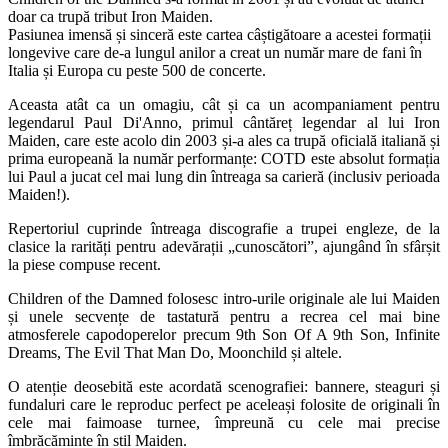
doar ca trupă tribut Iron Maiden.
Pasiunea imensă și sinceră este cartea câștigătoare a acestei formații
longevive care de-a lungul anilor a creat un număr mare de fani în
Italia și Europa cu peste 500 de concerte.
Aceasta atât ca un omagiu, cât și ca un acompaniament pentru
legendarul Paul Di'Anno, primul cântăreț legendar al lui Iron
Maiden, care este acolo din 2003 și-a ales ca trupă oficială italiană și
prima europeană la număr performanțe: COTD este absolut formația
lui Paul a jucat cel mai lung din întreaga sa carieră (inclusiv perioada
Maiden!).
Repertoriul cuprinde întreaga discografie a trupei engleze, de la
clasice la rarități pentru adevărații „cunoscători”, ajungând în sfârșit
la piese compuse recent.
Children of the Damned folosesc intro-urile originale ale lui Maiden
și unele secvențe de tastatură pentru a recrea cel mai bine
atmosferele capodoperelor precum 9th Son Of A 9th Son, Infinite
Dreams, The Evil That Man Do, Moonchild și altele.
O atenție deosebită este acordată scenografiei: bannere, steaguri și
fundaluri care le reproduc perfect pe aceleași folosite de originali în
cele mai faimoase turnee, împreună cu cele mai precise
îmbrăcăminte în stil Maiden.