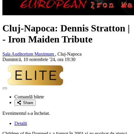
Cluj-Napoca: Dennis Stratton |
- Iron Maiden Tribute
Sala Auditorium Maximum
, Cluj-Napoca
Duminică, 10 noiembrie '24, ora 19:30
Adaugă
la
Comandă bilete
favorite
Share
Evenimentul s-a încheiat.
Detalii
Children of the Damned s-a format în 2001 și au evoluat de atunci