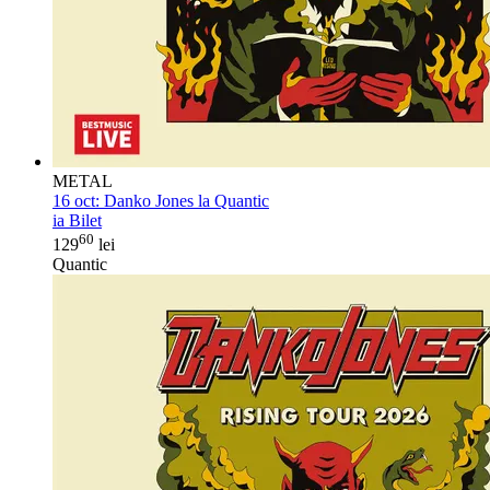
METAL
16 oct:
Danko Jones la Quantic
ia Bilet
60
129
lei
Quantic