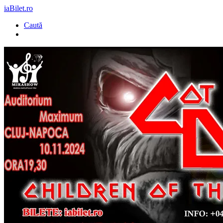
iaBilet.ro
Caută