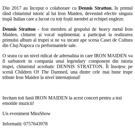
Din 2017 au început o colaborare cu
Dennis Stratton
, în primul
rând chitaristul istoric al lui Iron Maiden, devenind efectiv singura
trupă Italian care a lucrat cu toți foștii membri ai echipei engleze.
Dennis Stratton -
fost membru al grupului de heavy metal Iron
Maiden, chitarist și vocal suplimentar, a participat la realizarea
primului album al trupei si ne va incant ape scena Casei de Cultura
din Cluj-Napoca cu performantele sale.
O seara cu un nivel ridicat de adrenalina in care IRON MAIDEN va
fi sarbatorit in compania unui legendary component din istoria
trupei, chitaristul acrobatic DENNIS STRATTON. Îl însoțesc pe
scenă Children Of The Damned, una dintre cele mai bune trupe
tribute Iron Maiden la nivel internațional!
Invitam toti fanii IRON MAIDEN la acest concert pentru a trai
emotiile muzicii!
Un eveniment MiraShow
Informatii: 0757643978