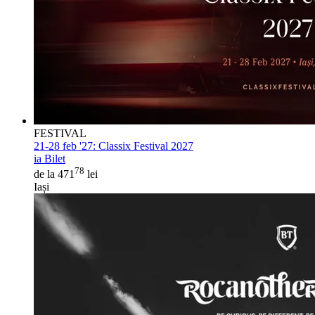
FESTIVAL
21-28 feb '27:
Classix Festival 2027
ia Bilet
78
de la 471
lei
Iași