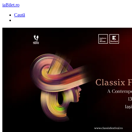
iaBilet.ro
Caută