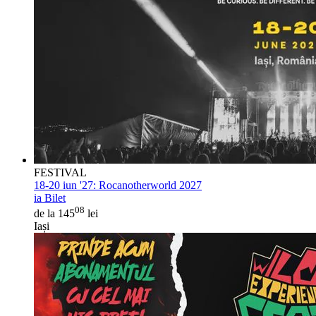
FESTIVAL
18-20 iun '27:
Rocanotherworld 2027
ia Bilet
08
de la 145
lei
Iași