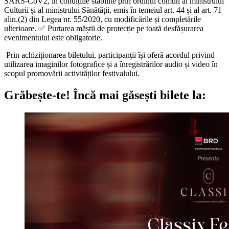
SARS-CoV2, în condițiile stabilite prin ordinul comun al ministrului
Culturii și al ministrului Sănătății, emis în temeiul art. 44 și al art. 71
alin.(2) din Legea nr. 55/2020, cu modificările și completările
ulterioare. ✅ Purtarea măștii de protecție pe toată desfășurarea
evenimentului este obligatorie.
Prin achiziționarea biletului, participanții își oferă acordul privind
utilizarea imaginilor fotografice și a înregistrărilor audio și video în
scopul promovării activităților festivalului.
Grăbește-te!
Încă mai găsești bilete la: