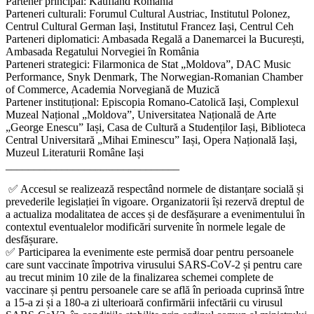
Partener principal: Kaufland România
Parteneri culturali: Forumul Cultural Austriac, Institutul Polonez,
Centrul Cultural German Iași, Institutul Francez Iași, Centrul Ceh
Parteneri diplomatici: Ambasada Regală a Danemarcei la București,
Ambasada Regatului Norvegiei în România
Parteneri strategici: Filarmonica de Stat „Moldova”, DAC Music
Performance, Snyk Denmark, The Norwegian-Romanian Chamber
of Commerce, Academia Norvegiană de Muzică
Partener instituțional: Episcopia Romano-Catolică Iași, Complexul
Muzeal Național „Moldova”, Universitatea Națională de Arte
„George Enescu” Iași, Casa de Cultură a Studenților Iași, Biblioteca
Central Universitară „Mihai Eminescu” Iași, Opera Națională Iași,
Muzeul Literaturii Române Iași
_______________________________
✅ Accesul se realizează respectând normele de distanțare socială și
prevederile legislației în vigoare. Organizatorii își rezervă dreptul de
a actualiza modalitatea de acces și de desfășurare a evenimentului în
contextul eventualelor modificări survenite în normele legale de
desfășurare.
✅ Participarea la evenimente este permisă doar pentru persoanele
care sunt vaccinate împotriva virusului SARS-CoV-2 și pentru care
au trecut minim 10 zile de la finalizarea schemei complete de
vaccinare și pentru persoanele care se află în perioada cuprinsă între
a 15-a zi și a 180-a zi ulterioară confirmării infectării cu virusul