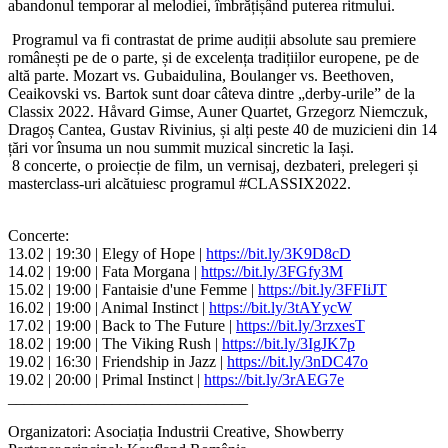
abandonul temporar al melodiei, îmbrățișând puterea ritmului.
Programul va fi contrastat de prime audiții absolute sau premiere
românești pe de o parte, și de excelența tradițiilor europene, pe de
altă parte. Mozart vs. Gubaidulina, Boulanger vs. Beethoven,
Ceaikovski vs. Bartok sunt doar câteva dintre „derby-urile” de la
Classix 2022. Håvard Gimse, Auner Quartet, Grzegorz Niemczuk,
Dragoș Cantea, Gustav Rivinius, și alți peste 40 de muzicieni din 14
țări vor însuma un nou summit muzical sincretic la Iași.
8 concerte, o proiecție de film, un vernisaj, dezbateri, prelegeri și
masterclass-uri alcătuiesc programul #CLASSIX2022.
Concerte:
13.02 | 19:30 | Elegy of Hope |
https://bit.ly/3K9D8cD
14.02 | 19:00 | Fata Morgana |
https://bit.ly/3FGfy3M
15.02 | 19:00 | Fantaisie d'une Femme |
https://bit.ly/3FFIiJT
16.02 | 19:00 | Animal Instinct |
https://bit.ly/3tAYycW
17.02 | 19:00 | Back to The Future |
https://bit.ly/3rzxesT
18.02 | 19:00 | The Viking Rush |
https://bit.ly/3IgJK7p
19.02 | 16:30 | Friendship in Jazz |
https://bit.ly/3nDC47o
19.02 | 20:00 | Primal Instinct |
https://bit.ly/3rAEG7e
______________________________
Organizatori: Asociația Industrii Creative, Showberry