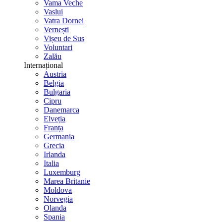
Vama Veche
Vaslui
Vatra Dornei
Vernești
Vișeu de Sus
Voluntari
Zalău
Internațional
Austria
Belgia
Bulgaria
Cipru
Danemarca
Elveția
Franța
Germania
Grecia
Irlanda
Italia
Luxemburg
Marea Britanie
Moldova
Norvegia
Olanda
Spania