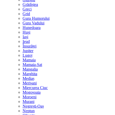
Grădiștea
Greci
Grid
Gura Humorului
Gura Vadului
Hunedoara
Huși
Iași
Ieud
Însurăței
Jupiter
Lugoj
Mamaia
Mamaia-Sat
Mangalia
Marghita
Mediaș
Merișani
Miercurea Ciuc
Mogoșoaia
Moroeni
Murani
Negrești-Oaș
Neptun