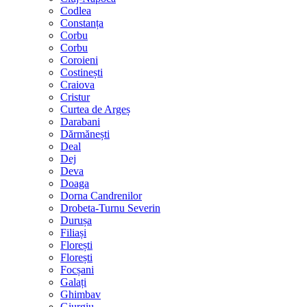
Codlea
Constanța
Corbu
Corbu
Coroieni
Costinești
Craiova
Cristur
Curtea de Argeș
Darabani
Dărmănești
Deal
Dej
Deva
Doaga
Dorna Candrenilor
Drobeta-Turnu Severin
Durușa
Filiași
Florești
Florești
Focșani
Galați
Ghimbav
Giurgiu