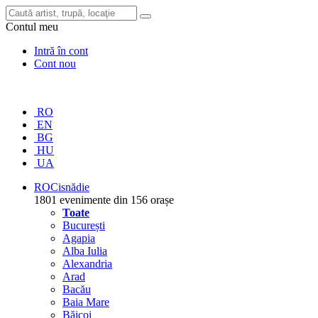
Contul meu
Intră în cont
Cont nou
RO
EN
BG
HU
UA
RO
Cisnădie
1801 evenimente din 156 orașe
Toate
București
Agapia
Alba Iulia
Alexandria
Arad
Bacău
Baia Mare
Băicoi