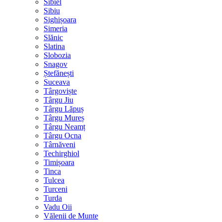
Sibiel
Sibiu
Sighișoara
Simeria
Slănic
Slatina
Slobozia
Snagov
Ștefănești
Suceava
Târgoviște
Târgu Jiu
Târgu Lăpuș
Târgu Mureș
Târgu Neamț
Târgu Ocna
Târnăveni
Techirghiol
Timișoara
Tinca
Tulcea
Turceni
Turda
Vadu Oii
Vălenii de Munte