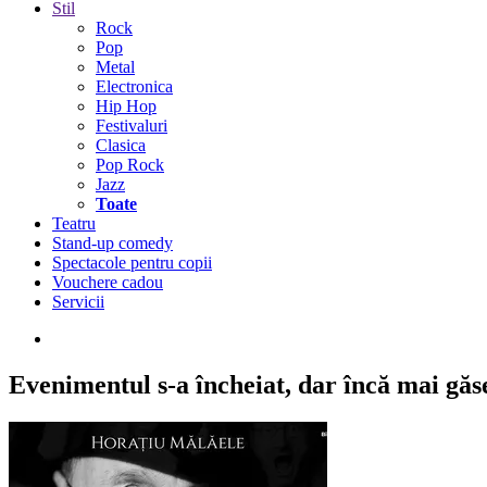
Stil
Rock
Pop
Metal
Electronica
Hip Hop
Festivaluri
Clasica
Pop Rock
Jazz
Toate
Teatru
Stand-up comedy
Spectacole pentru copii
Vouchere cadou
Servicii
Evenimentul s-a încheiat,
dar încă mai găseș