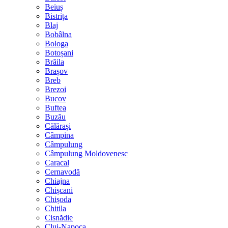
Beiuș
Bistrița
Blaj
Bobâlna
Bologa
Botoșani
Brăila
Brașov
Breb
Brezoi
Bucov
Buftea
Buzău
Călărași
Câmpina
Câmpulung
Câmpulung Moldovenesc
Caracal
Cernavodă
Chiajna
Chișcani
Chișoda
Chitila
Cisnădie
Cluj-Napoca