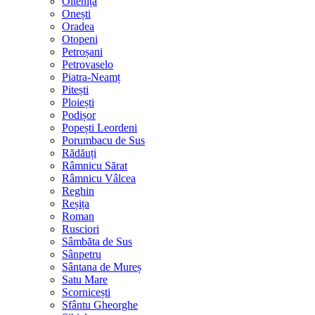
Oltenița
Onești
Oradea
Otopeni
Petroșani
Petrovaselo
Piatra-Neamț
Pitești
Ploiești
Podișor
Popești Leordeni
Porumbacu de Sus
Rădăuți
Râmnicu Sărat
Râmnicu Vâlcea
Reghin
Reșița
Roman
Rusciori
Sâmbăta de Sus
Sânpetru
Sântana de Mureș
Satu Mare
Scornicești
Sfântu Gheorghe