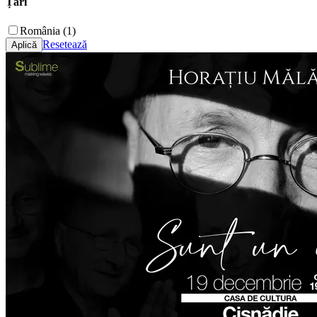
Țări
România (1)
Resetează