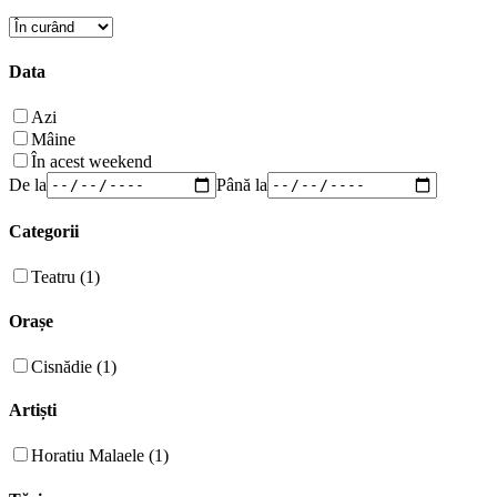
Data
Azi
Mâine
În acest weekend
De la
Până la
Categorii
Teatru (1)
Orașe
Cisnădie (1)
Artiști
Horatiu Malaele (1)