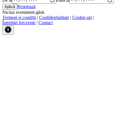
Resetează
Niciun eveniment găsit.
Termeni și condiții
|
Confidențialitate
|
Cookie-uri
|
Întrebări frecvente
|
Contact