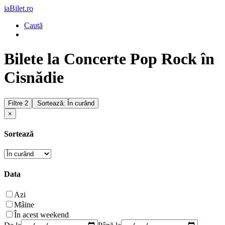
iaBilet.ro
Caută
Bilete la Concerte Pop Rock în
Cisnădie
Filtre
2
Sortează: În curând
×
Sortează
Data
Azi
Mâine
În acest weekend
De la
Până la