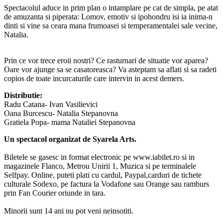
Spectacolul aduce in prim plan o intamplare pe cat de simpla, pe atat
de amuzanta si piperata: Lomov, emotiv si ipohondru isi ia inima-n
dinti si vine sa ceara mana frumoasei si temperamentalei sale vecine,
Natalia.
Prin ce vor trece eroii nostri? Ce rasturnari de situatie vor aparea?
Oare vor ajunge sa se casatoreasca? Va asteptam sa aflati si sa radeti
copios de toate incurcaturile care intervin in acest demers.
Distributie:
Radu Catana- Ivan Vasilievici
Oana Burcescu- Natalia Stepanovna
Gratiela Popa- mama Nataliei Stepanovna
Un spectacol organizat de Syarela Arts.
Biletele se gasesc in format electronic pe www.iabilet.ro si in
magazinele Flanco, Metrou Unirii 1, Muzica si pe terminalele
Selfpay. Online, puteti plati cu cardul, Paypal,carduri de tichete
culturale Sodexo, pe factura la Vodafone sau Orange sau ramburs
prin Fan Courier oriunde in tara.
Minorii sunt 14 ani nu pot veni neinsotiti.