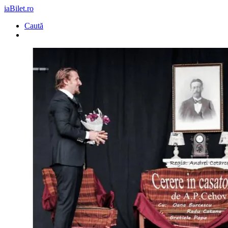
iaBilet.ro
Caută