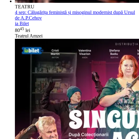
TEATRU
4 sep:
Călugărița feministă și misoginul modernist după Ursul
de A.P.Cehov
ia Bilet
45
80
lei
Teatrul Amzei