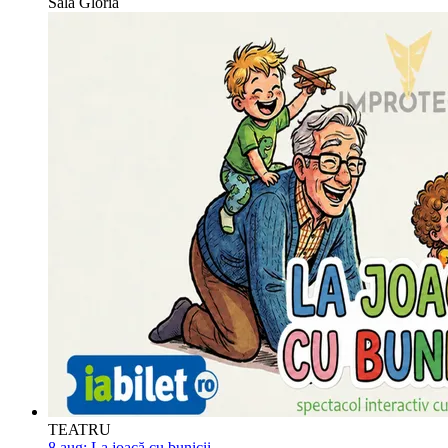
Sala Gloria
TEATRU
8 aug:
La joacă cu bunicii