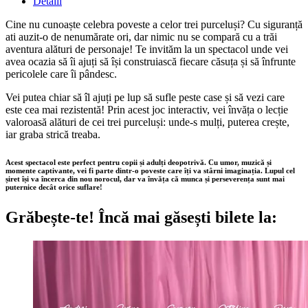
Detalii
Cine nu cunoaște celebra poveste a celor trei purceluși? Cu siguranță
ati auzit-o de nenumărate ori, dar nimic nu se compară cu a trăi
aventura alături de personaje! Te invităm la un spectacol unde vei
avea ocazia să îi ajuți să își construiască fiecare căsuța și să înfrunte
pericolele care îi pândesc.
Vei putea chiar să îl ajuți pe lup să sufle peste case și să vezi care
este cea mai rezistentă! Prin acest joc interactiv, vei învăța o lecție
valoroasă alături de cei trei purceluși:
unde-s mulți, puterea crește,
iar graba strică treaba
.
Acest
spectacol
este perfect pentru copii și adulți deopotrivă. Cu umor, muzică și
momente captivante, vei fi parte dintr-o poveste care îți va stârni imaginația. Lupul cel
șiret își va încerca din nou norocul, dar va învăța că munca și perseverența sunt mai
puternice decât orice suflare!
Grăbește-te!
Încă mai găsești bilete la: