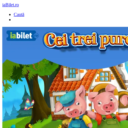
iaBilet.ro
Caută