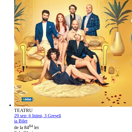
TEATRU
29 sep:
6 Inimi, 3 Greșeli
ia Bilet
84
de la 84
lei