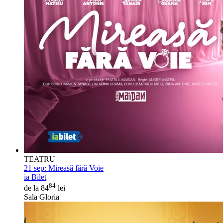
TEATRU
21 sep:
Mireasă fără Voie
ia Bilet
84
de la 84
lei
Sala Gloria