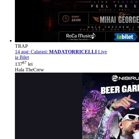
TRAP
14 aug:
Calarasi:
MADATORRICELLI
Live
ia Bilet
87
137
lei
Hala TheCrew