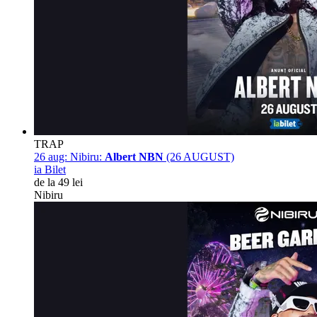
TRAP
26 aug:
Nibiru:
Albert NBN
(26 AUGUST)
ia Bilet
de la 49 lei
Nibiru