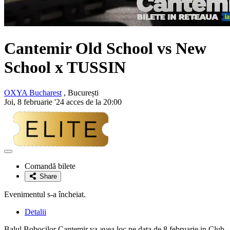
Cantemir Old School vs New
School x
TUSSIN
OXYA Bucharest
, București
Joi, 8 februarie '24 acces de la 20:00
Adaugă
la
Comandă bilete
favorite
Share
Evenimentul s-a încheiat.
Detalii
Balul Bobocilor Cantemir va avea loc pe data de 8 februarie in Club