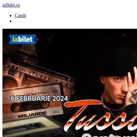
iaBilet.ro
Caută