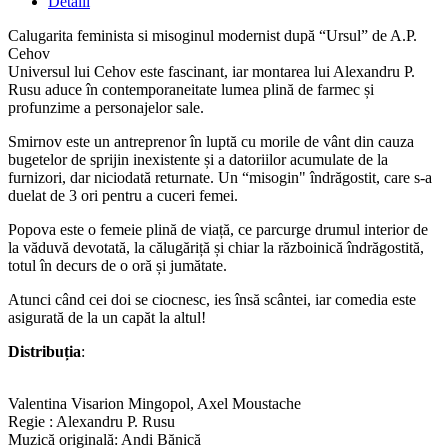
Detalii
Calugarita feminista si misoginul modernist după “Ursul” de A.P.
Cehov
Universul lui Cehov este fascinant, iar montarea lui Alexandru P.
Rusu aduce în contemporaneitate lumea plină de farmec și
profunzime a personajelor sale.
Smirnov este un antreprenor în luptă cu morile de vânt din cauza
bugetelor de sprijin inexistente și a datoriilor acumulate de la
furnizori, dar niciodată returnate. Un “misogin" îndrăgostit, care s-a
duelat de 3 ori pentru a cuceri femei.
Popova este o femeie plină de viață, ce parcurge drumul interior de
la văduvă devotată, la călugăriță și chiar la războinică îndrăgostită,
totul în decurs de o oră și jumătate.
Atunci când cei doi se ciocnesc, ies însă scântei, iar comedia este
asigurată de la un capăt la altul!
Distribuția
:
Valentina Visarion Mingopol, Axel Moustache
Regie : Alexandru P. Rusu
Muzică originală: Andi Bănică