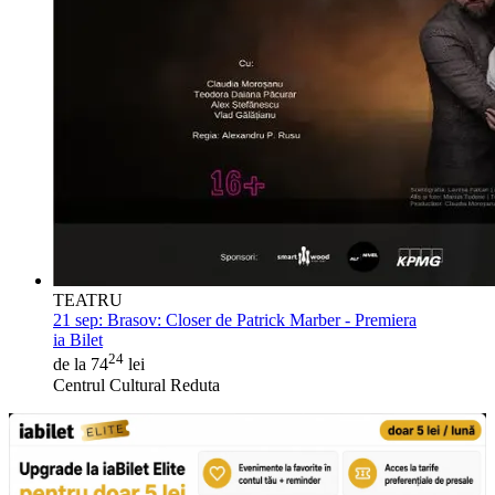
TEATRU
21 sep:
Brasov: Closer de Patrick Marber - Premiera
ia Bilet
24
de la 74
lei
Centrul Cultural Reduta