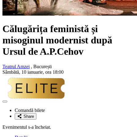
Călugărița feministă și
misoginul modernist după
Ursul de A.P.Cehov
Teatrul Amzei
, București
Sâmbătă, 10 ianuarie, ora 18:00
Adaugă
la
Comandă bilete
favorite
Share
Evenimentul s-a încheiat.