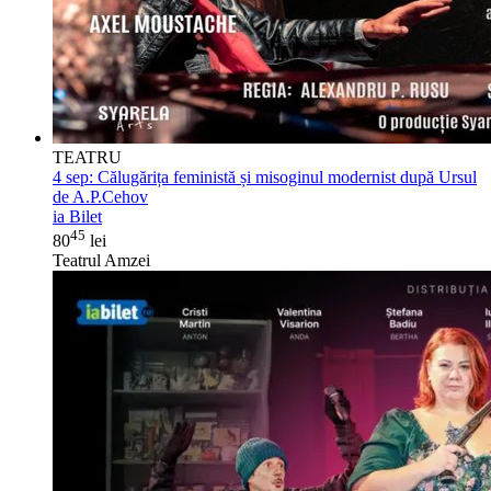
TEATRU
4 sep:
Călugărița feministă și misoginul modernist după Ursul
de A.P.Cehov
ia Bilet
45
80
lei
Teatrul Amzei