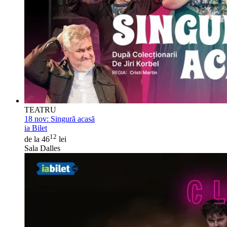
TEATRU
18 nov:
Singură acasă
ia Bilet
12
de la 46
lei
Sala Dalles