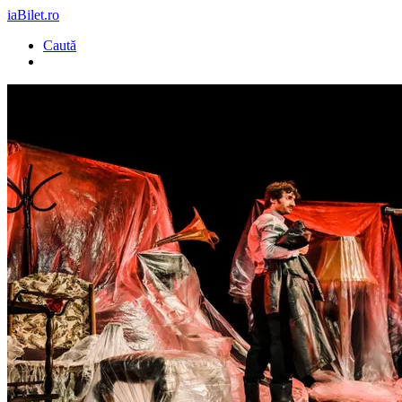
iaBilet.ro
Caută