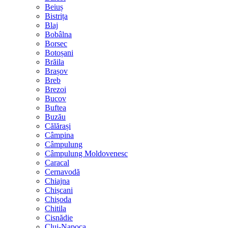
Beiuș
Bistrița
Blaj
Bobâlna
Borsec
Botoșani
Brăila
Brașov
Breb
Brezoi
Bucov
Buftea
Buzău
Călărași
Câmpina
Câmpulung
Câmpulung Moldovenesc
Caracal
Cernavodă
Chiajna
Chișcani
Chișoda
Chitila
Cisnădie
Cluj-Napoca