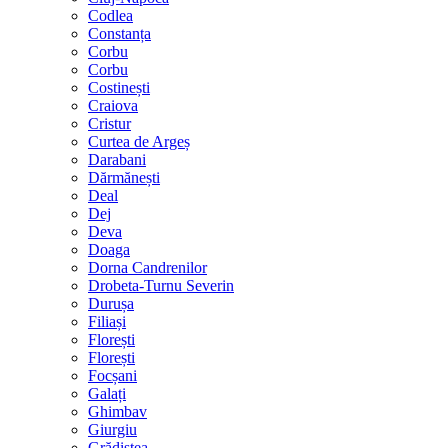
Codlea
Constanța
Corbu
Corbu
Costinești
Craiova
Cristur
Curtea de Argeș
Darabani
Dărmănești
Deal
Dej
Deva
Doaga
Dorna Candrenilor
Drobeta-Turnu Severin
Durușa
Filiași
Florești
Florești
Focșani
Galați
Ghimbav
Giurgiu
Grădiștea