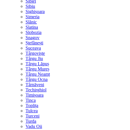
Sibiel
Sibiu
Sighișoara
Simeria
Slănic
Slatina
Slobozia
Snagov
Ștefănești
Suceava
Târgoviște
Târgu Jiu
Târgu Lăpuș
Târgu Mureș
Târgu Neamț
Târgu Ocna
Târnăveni
Techirghiol
Timișoara
Tinca
Toplița
Tulcea
Turceni
Turda
Vadu Oii