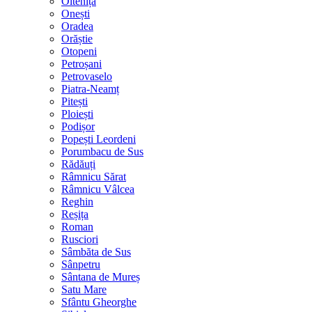
Oltenița
Onești
Oradea
Orăștie
Otopeni
Petroșani
Petrovaselo
Piatra-Neamț
Pitești
Ploiești
Podișor
Popești Leordeni
Porumbacu de Sus
Rădăuți
Râmnicu Sărat
Râmnicu Vâlcea
Reghin
Reșița
Roman
Rusciori
Sâmbăta de Sus
Sânpetru
Sântana de Mureș
Satu Mare
Sfântu Gheorghe