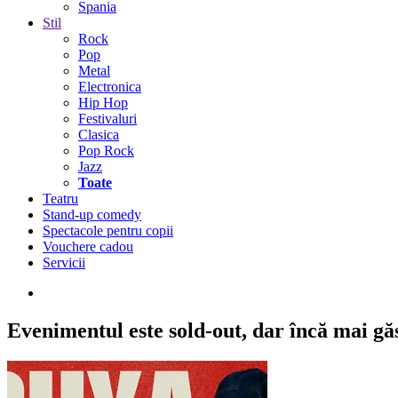
Spania
Stil
Rock
Pop
Metal
Electronica
Hip Hop
Festivaluri
Clasica
Pop Rock
Jazz
Toate
Teatru
Stand-up comedy
Spectacole pentru copii
Vouchere cadou
Servicii
Evenimentul este sold-out,
dar încă mai găse