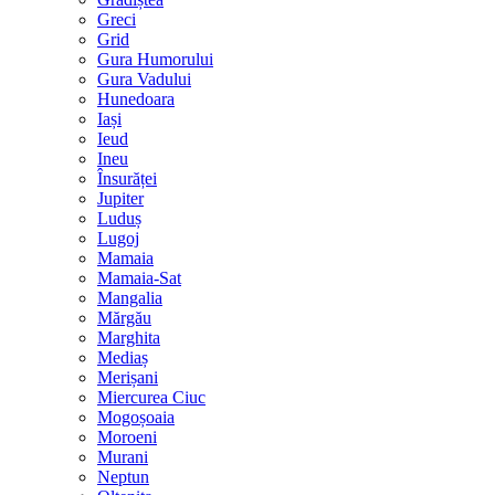
Greci
Grid
Gura Humorului
Gura Vadului
Hunedoara
Iași
Ieud
Ineu
Însurăței
Jupiter
Luduș
Lugoj
Mamaia
Mamaia-Sat
Mangalia
Mărgău
Marghita
Mediaș
Merișani
Miercurea Ciuc
Mogoșoaia
Moroeni
Murani
Neptun