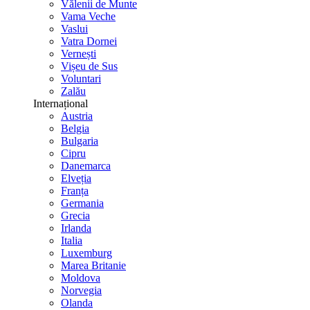
Vălenii de Munte
Vama Veche
Vaslui
Vatra Dornei
Vernești
Vișeu de Sus
Voluntari
Zalău
Internațional
Austria
Belgia
Bulgaria
Cipru
Danemarca
Elveția
Franța
Germania
Grecia
Irlanda
Italia
Luxemburg
Marea Britanie
Moldova
Norvegia
Olanda