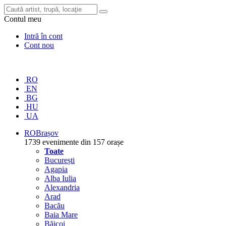
Contul meu
Intră în cont
Cont nou
RO
EN
BG
HU
UA
RO
Brașov
1739 evenimente din 157 orașe
Toate
București
Agapia
Alba Iulia
Alexandria
Arad
Bacău
Baia Mare
Băicoi