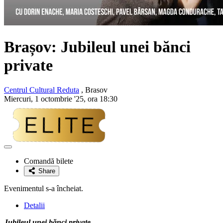
Brașov: Jubileul unei bănci
private
Centrul Cultural Reduta
, Brasov
Miercuri, 1 octombrie '25, ora 18:30
Adaugă
la
Comandă bilete
favorite
Share
Evenimentul s-a încheiat.
Detalii
Jubileul unei bănci private