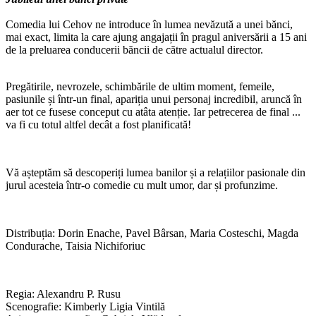
Comedia lui Cehov ne introduce în lumea nevăzută a unei bănci,
mai exact, limita la care ajung angajații în pragul aniversării a 15 ani
de la preluarea conducerii băncii de către actualul director.
Pregătirile, nevrozele, schimbările de ultim moment, femeile,
pasiunile și într-un final, apariția unui personaj incredibil, aruncă în
aer tot ce fusese conceput cu atâta atenție. Iar petrecerea de final ...
va fi cu totul altfel decât a fost planificată!
Vă așteptăm să descoperiți lumea banilor și a relațiilor pasionale din
jurul acesteia într-o comedie cu mult umor, dar și profunzime.
Distribuția: Dorin Enache, Pavel Bârsan, Maria Costeschi, Magda
Condurache, Taisia Nichiforiuc
Regia: Alexandru P. Rusu
Scenografie: Kimberly Ligia Vintilă