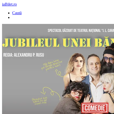
iaBilet.ro
Caută