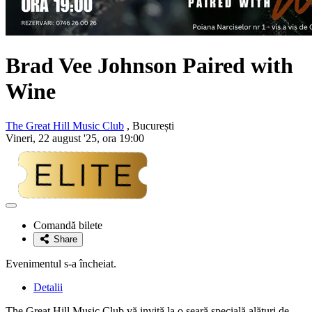
Brad Vee Johnson Paired with
Wine
The Great Hill Music Club
, București
Vineri, 22 august '25, ora 19:00
Adaugă
la
Comandă bilete
favorite
Share
Evenimentul s-a încheiat.
Detalii
The Great Hill Music Club vă invită la o seară specială alături de