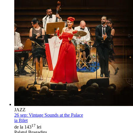
JAZZ
26 sep:
Vintage Sounds at the Palace
ia Bilet
17
de la 143
lei
Palatul Bragadiru