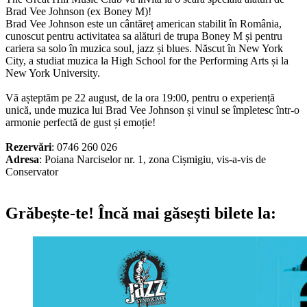
Brad Vee Johnson (ex Boney M)!
Brad Vee Johnson este un cântăreț american stabilit în România,
cunoscut pentru activitatea sa alături de trupa Boney M și pentru
cariera sa solo în muzica soul, jazz și blues. Născut în New York
City, a studiat muzica la High School for the Performing Arts și la
New York University.
Vă așteptăm pe 22 august, de la ora 19:00, pentru o experiență
unică, unde muzica lui Brad Vee Johnson și vinul se împletesc într-o
armonie perfectă de gust și emoție!
Rezervări
: 0746 260 026
Adresa
: Poiana Narciselor nr. 1, zona Cișmigiu, vis-a-vis de
Conservator
Grăbește-te!
Încă mai găsești bilete la: