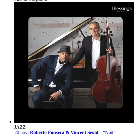
JAZZ
20 nov:
Roberto Fonseca & Vincent Segal
– “Nuit