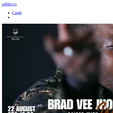
iaBilet.ro
Caută