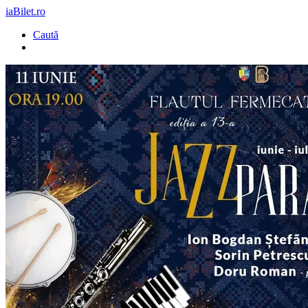
iaBilet.ro
Caută