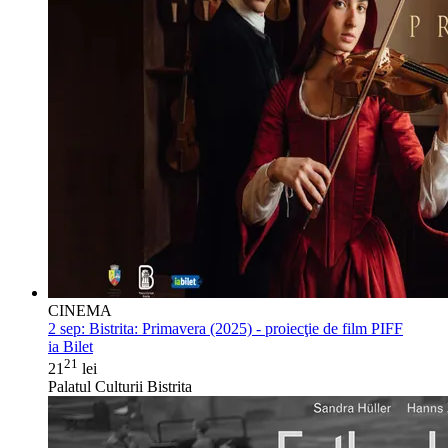
CINEMA
2 sep:
Bistrita: Primavera (2025) - proiecţie de film PIFF
ia Bilet
21
21
lei
Palatul Culturii Bistrita