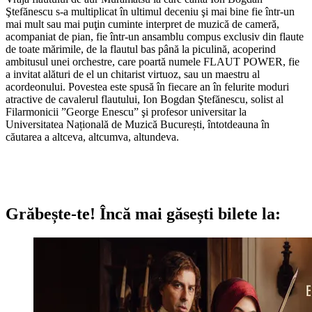
Ştefănescu s-a multiplicat în ultimul deceniu şi mai bine fie într-un
mai mult sau mai puţin cuminte interpret de muzică de cameră,
acompaniat de pian, fie într-un ansamblu compus exclusiv din flaute
de toate mărimile, de la flautul bas până la piculină, acoperind
ambitusul unei orchestre, care poartă numele FLAUT POWER, fie
a invitat alături de el un chitarist virtuoz, sau un maestru al
acordeonului. Povestea este spusă în fiecare an în felurite moduri
atractive de cavalerul flautului, Ion Bogdan Ştefănescu, solist al
Filarmonicii ”George Enescu” şi profesor universitar la
Universitatea Națională de Muzică București, întotdeauna în
căutarea a altceva, altcumva, altundeva.
Grăbește-te!
Încă mai găsești bilete la: