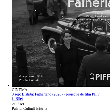
CINEMA
3 sep:
Bistrița: Fatherland (2026) - proiecţie de film PIFF
ia Bilet
21
21
lei
Palatul Culturii Bistrita