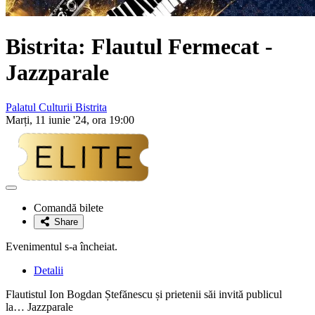
Bistrita: Flautul Fermecat -
Jazzparale
Palatul Culturii Bistrita
Marți, 11 iunie '24, ora 19:00
Adaugă
la
Comandă bilete
favorite
Share
Evenimentul s-a încheiat.
Detalii
Flautistul Ion Bogdan Ștefănescu și prietenii săi invită publicul
la… Jazzparale