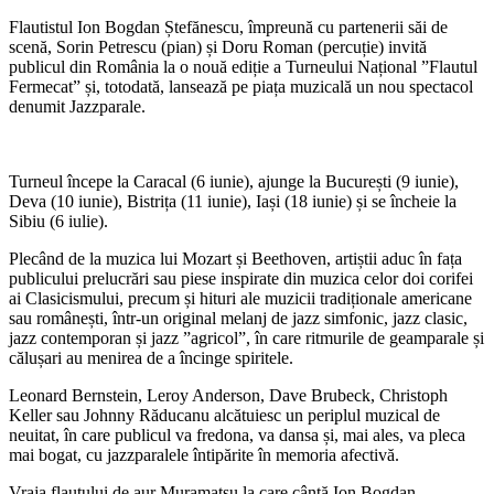
Flautistul Ion Bogdan Ștefănescu, împreună cu partenerii săi de
scenă, Sorin Petrescu (pian) și Doru Roman (percuție) invită
publicul din România la o nouă ediție a Turneului Național ”Flautul
Fermecat” și, totodată, lansează pe piața muzicală un nou spectacol
denumit Jazzparale.
Turneul începe la Caracal (6 iunie), ajunge la București (9 iunie),
Deva (10 iunie), Bistrița (11 iunie), Iași (18 iunie) și se încheie la
Sibiu (6 iulie).
Plecând de la muzica lui Mozart și Beethoven, artiștii aduc în fața
publicului prelucrări sau piese inspirate din muzica celor doi corifei
ai Clasicismului, precum și hituri ale muzicii tradiționale americane
sau românești, într-un original melanj de jazz simfonic, jazz clasic,
jazz contemporan și jazz ”agricol”, în care ritmurile de geamparale și
călușari au menirea de a încinge spiritele.
Leonard Bernstein, Leroy Anderson, Dave Brubeck, Christoph
Keller sau Johnny Răducanu alcătuiesc un periplul muzical de
neuitat, în care publicul va fredona, va dansa și, mai ales, va pleca
mai bogat, cu jazzparalele întipărite în memoria afectivă.
Vraja flautului de aur Muramatsu la care cântă Ion Bogdan