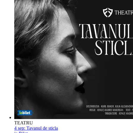
TEATRU
4 sep:
Tavanul de sticla