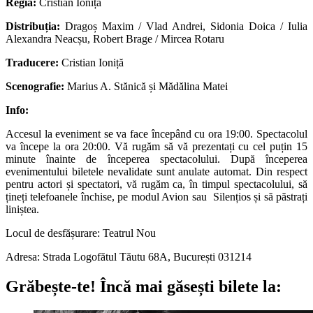
Regia:
Cristian Ioniță
Distribuția:
Dragoș Maxim / Vlad Andrei, Sidonia Doica / Iulia
Alexandra Neacșu, Robert Brage / Mircea Rotaru
Traducere:
Cristian Ioniță
Scenografie:
Marius A. Stănică și Mădălina Matei
Info:
Accesul la eveniment se va face începând cu ora 19:00. Spectacolul
va începe la ora 20:00. Vă rugăm să vă prezentați cu cel puțin 15
minute înainte de începerea spectacolului. După începerea
evenimentului biletele nevalidate sunt anulate automat. Din respect
pentru actori și spectatori, vă rugăm ca, în timpul spectacolului, să
țineți telefoanele închise, pe modul Avion sau Silențios și să păstrați
liniștea.
Locul de desfășurare: Teatrul Nou
Adresa: Strada Logofătul Tăutu 68A, București 031214
Grăbește-te!
Încă mai găsești bilete la: