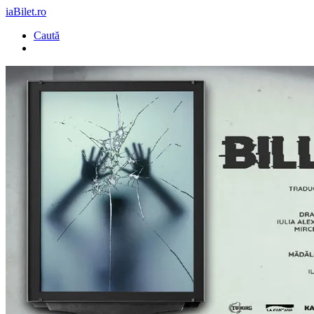
iaBilet.ro
Caută