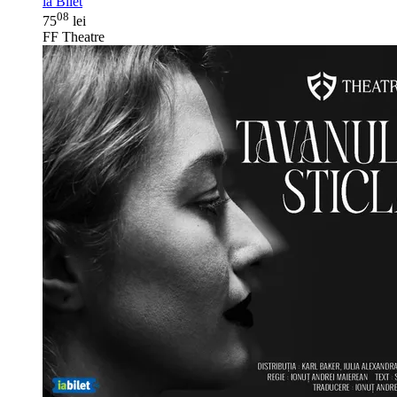
ia Bilet
08
75
lei
FF Theatre