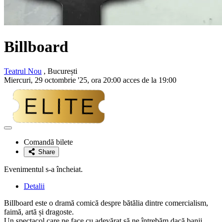
Billboard
Teatrul Nou
, București
Miercuri, 29 octombrie '25, ora 20:00 acces de la 19:00
Adaugă
la
Comandă bilete
favorite
Share
Evenimentul s-a încheiat.
Detalii
Billboard este o dramă comică despre bătălia dintre comercialism,
faimă, artă și dragoste.
Un spectacol care ne face cu adevărat să ne întrebăm dacă banii