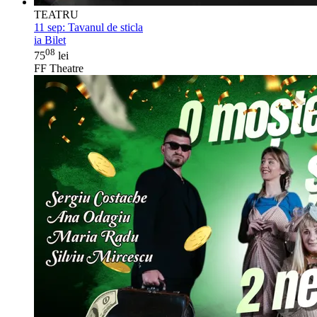
TEATRU
11 sep:
Tavanul de sticla
ia Bilet
08
75
lei
FF Theatre