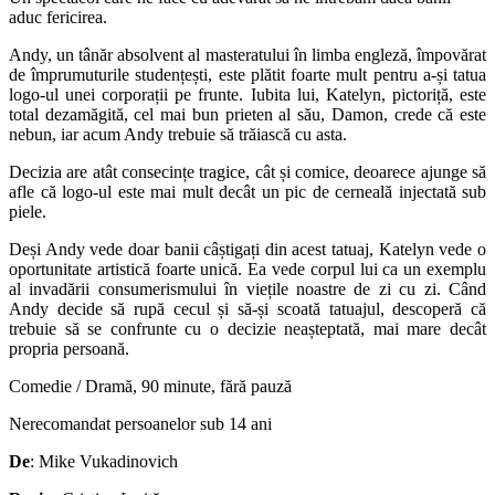
aduc fericirea.
Andy, un tânăr absolvent al masteratului în limba engleză, împovărat
de împrumuturile studențești, este plătit foarte mult pentru a-și tatua
logo-ul unei corporații pe frunte. Iubita lui, Katelyn, pictoriță, este
total dezamăgită, cel mai bun prieten al său, Damon, crede că este
nebun, iar acum Andy trebuie să trăiască cu asta.
Decizia are atât consecințe tragice, cât și comice, deoarece ajunge să
afle că logo-ul este mai mult decât un pic de cerneală injectată sub
piele.
Deși Andy vede doar banii câștigați din acest tatuaj, Katelyn vede o
oportunitate artistică foarte unică. Ea vede corpul lui ca un exemplu
al invadării consumerismului în viețile noastre de zi cu zi. Când
Andy decide să rupă cecul și să-și scoată tatuajul, descoperă că
trebuie să se confrunte cu o decizie neașteptată, mai mare decât
propria persoană.
Comedie / Dramă, 90 minute, fără pauză
Nerecomandat persoanelor sub 14 ani
De
: Mike Vukadinovich