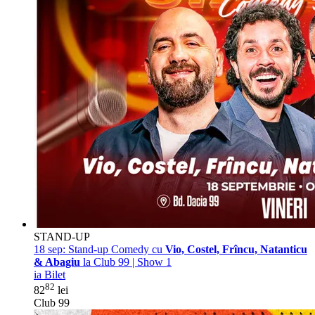
STAND-UP
18 sep:
Stand-up Comedy cu
Vio, Costel, Frîncu, Natanticu
& Abagiu
la Club 99 | Show 1
ia Bilet
82
82
lei
Club 99