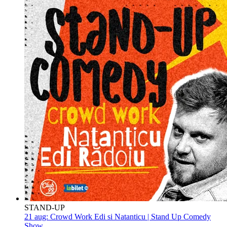
STAND-UP
21 aug:
Crowd Work Edi si Natanticu | Stand Up Comedy
Show