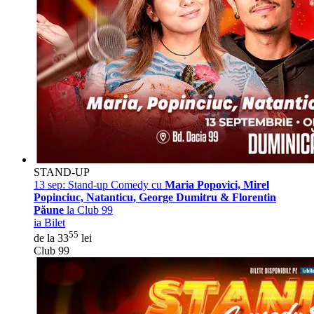
STAND-UP
13 sep:
Stand-up Comedy cu
Maria Popovici, Mirel
Popinciuc, Natanticu, George Dumitru & Florentin
Păune
la Club 99
ia Bilet
55
de la 33
lei
Club 99