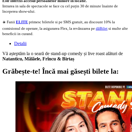
Este interzis accesul persoanelor minore in locatie.
Intrarea in sala de spectacole se face cu cel puțin 30 de minute înainte de
începerea show-ului.
☀️ Fanii
ELITE
primesc biletele si pe SMS gratuit, au discount 10% la
comisionul de operare, la asigurarea Flex, la revânzarea pe
dăBilet
si multe alte
beneficii in curand.
Detalii
Vă așteptăm la o seară de stand-up comedy și live roast alături de
Natanticu, Mălăele, Frîncu & Birtaș
Grăbește-te!
Încă mai găsești bilete la: