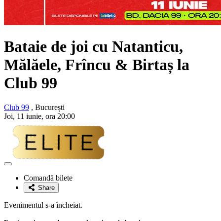
Bataie de joi cu
Natanticu,
Mălăele, Frîncu & Birtaș
la
Club 99
Club 99
, București
Joi, 11 iunie, ora 20:00
Adaugă
la
Comandă bilete
favorite
Share
Evenimentul s-a încheiat.