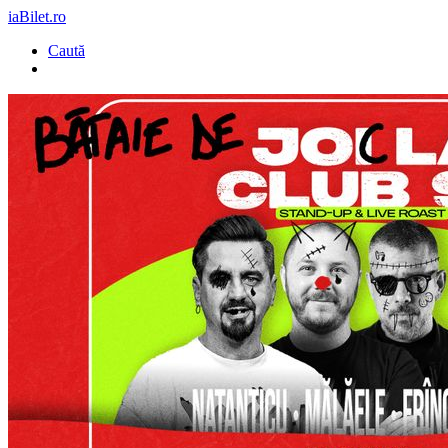
iaBilet.ro
Caută