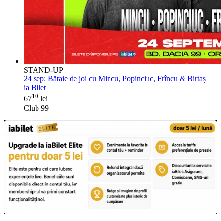
STAND-UP
24 sep:
Bătaie de joi cu Mincu, Popinciuc, Frîncu & Birtaș
ia Bilet
10
67
lei
Club 99