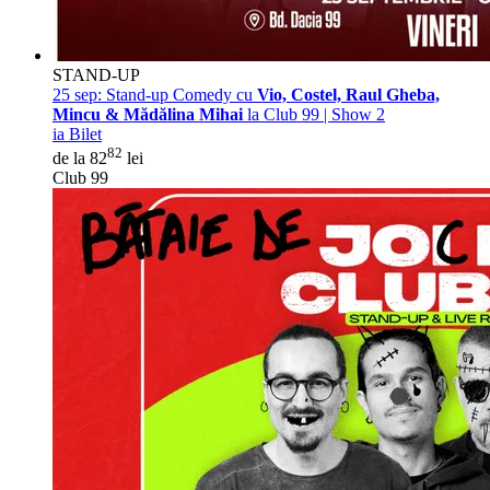
STAND-UP
25 sep:
Stand-up Comedy cu
Vio, Costel, Raul Gheba,
Mincu & Mădălina Mihai
la Club 99 | Show 2
ia Bilet
82
de la 82
lei
Club 99