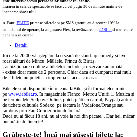
Este interzis accesul persoanelor minore in locatie.
Intrarea in sala de spectacole se face cu cel puțin 30 de minute înainte de
începerea show-ului.
☀️ Fanii
ELITE
primesc biletele si pe SMS gratuit, au discount 10% la
comisionul de operare, la asigurarea Flex, la revânzarea pe
dăBilet
si multe alte
beneficii in curand.
Detalii
Joi de la 20:00 vă așteptăm la o seară de stand-up comedy și live
roast alături de Mincu, Mălăele, Frîncu & Birtaș.
- achiziționarea online a biletelor include și rezervare automată
- exista doar mese de 2 persoane. Chiar daca ati cumparat mai mult
de 2 bilete nu puteti sta impreuna la aceiasi masa.
Biletele sunt disponibile în rețeaua IaBilet și în format electronic
pe
www.iabilet.ro
, în magazinele Flanco, Metrou Unirii 1, Muzica și
pe terminalele Selfpay. Online, puteți plăti cu cardul, Paypal,carduri
de tichete culturale Sodexo, pe factura la Vodafone/Orange sau
ramburs prin Fan Courier oriunde în tară.
Dacă nu ai făcut 18 ani, nu ai voie la noi din păcate... Dar hei, măcar
bucură-te de tinerețe!
Grăbește-te!
Încă mai găsești bilete la: