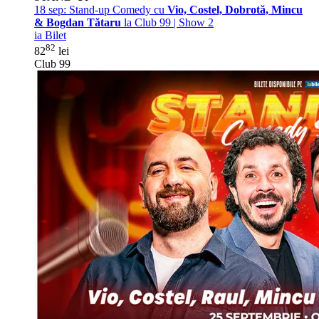
18 sep:
Stand-up Comedy cu
Vio, Costel, Dobrotă, Mincu
& Bogdan Tătaru
la Club 99 | Show 2
ia Bilet
82
82
lei
Club 99