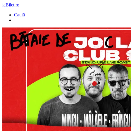
iaBilet.ro
Caută