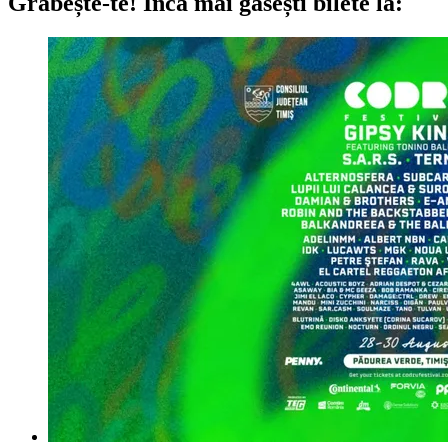
Grăbește-te!
Încă mai găsești bilete la: