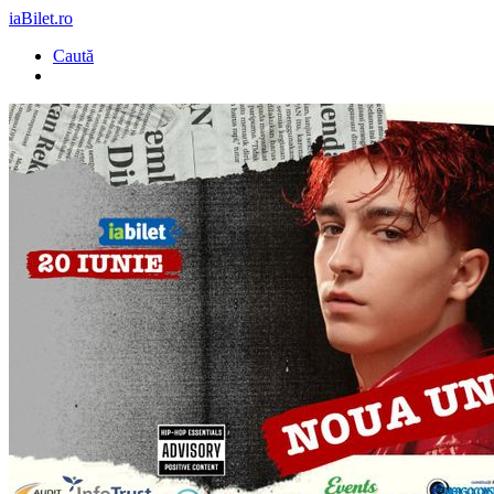
iaBilet.ro
Caută