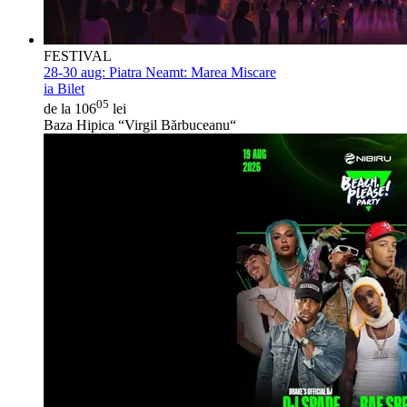
FESTIVAL
28-30 aug:
Piatra Neamt: Marea Miscare
ia Bilet
05
de la 106
lei
Baza Hipica “Virgil Bărbuceanu“