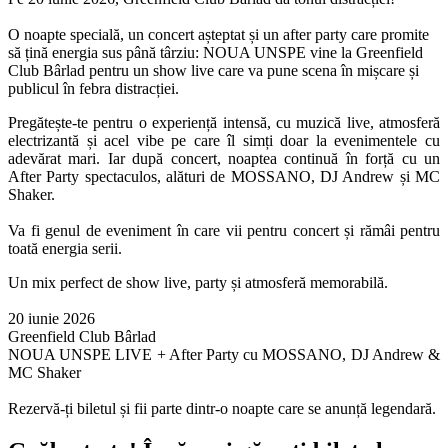
O noapte specială, un concert așteptat și un after party care promite
să țină energia sus până târziu: NOUA UNSPE vine la Greenfield
Club Bârlad pentru un show live care va pune scena în mișcare și
publicul în febra distracției.
Pregătește-te pentru o experiență intensă, cu muzică live, atmosferă
electrizantă și acel vibe pe care îl simți doar la evenimentele cu
adevărat mari. Iar după concert, noaptea continuă în forță cu un
After Party spectaculos, alături de MOSSANO, DJ Andrew și MC
Shaker.
Va fi genul de eveniment în care vii pentru concert și rămâi pentru
toată energia serii.
Un mix perfect de show live, party și atmosferă memorabilă.
20 iunie 2026
Greenfield Club Bârlad
NOUA UNSPE LIVE + After Party cu MOSSANO, DJ Andrew &
MC Shaker
Rezervă-ți biletul și fii parte dintr-o noapte care se anunță legendară.