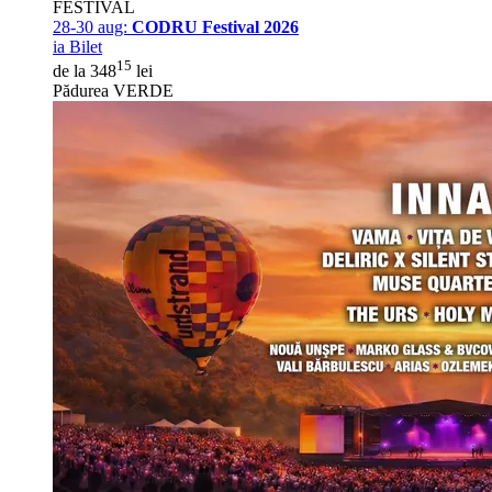
FESTIVAL
28-30 aug:
CODRU Festival 2026
ia Bilet
15
de la 348
lei
Pădurea VERDE