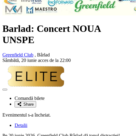
Barlad: Concert
NOUA
UNSPE
Greenfield Club
, Bârlad
Sâmbătă, 20 iunie acces de la 22:00
Adaugă
la
Comandă bilete
favorite
Share
Evenimentul s-a încheiat.
Detalii
Pe 20 iunie 2026, Greenfield Club Bârlad dă tonul distracției!