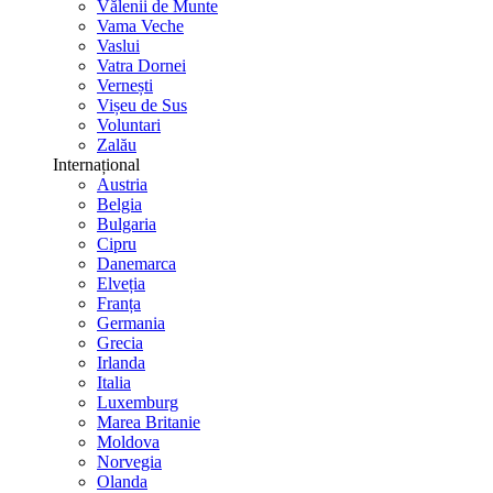
Vălenii de Munte
Vama Veche
Vaslui
Vatra Dornei
Vernești
Vișeu de Sus
Voluntari
Zalău
Internațional
Austria
Belgia
Bulgaria
Cipru
Danemarca
Elveția
Franța
Germania
Grecia
Irlanda
Italia
Luxemburg
Marea Britanie
Moldova
Norvegia
Olanda