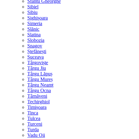
Sfântu Gheorghe
Sibiel
Sibiu
Sighișoara
Simeria
Slănic
Slatina
Slobozia
Snagov
Ștefănești
Suceava
Târgoviște
Târgu Jiu
Târgu Lăpuș
Târgu Mureș
Târgu Neamț
Târgu Ocna
Târnăveni
Techirghiol
Timișoara
Tinca
Tulcea
Turceni
Turda
Vadu Oii