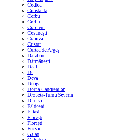
Codlea
Constanța
Corbu
Corbu
Coroieni
Costinești
Craiova
Cristur
Curtea de Argeș
Darabani
Dărmănești
Deal
Dej
Deva
Doaga
Dorna Candrenilor
Drobeta-Turnu Severin
Durușa
Fălticeni
Filiași
Florești
Florești
Focșani
Galați
Ghimbav