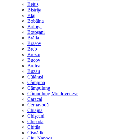
Beiuș
Bistrița
Blaj
Bobâlna
Bologa
Botoșani
Brăila
Brașov
Breb
Brezoi
Bucov
Buftea
Buzău
Călărași
Câmpina
Câmpulung
Câmpulung Moldovenesc
Caracal
Cernavodă
Chiajna
Chișcani
Chișoda
Chitila
Cisnădie
Cluj-Napoca