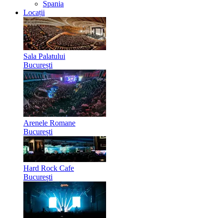
Spania
Locații
Sala Palatului
București
Arenele Romane
București
Hard Rock Cafe
București