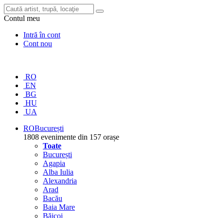
Contul meu
Intră în cont
Cont nou
RO
EN
BG
HU
UA
RO
București
1808 evenimente din 157 orașe
Toate
București
Agapia
Alba Iulia
Alexandria
Arad
Bacău
Baia Mare
Băicoi