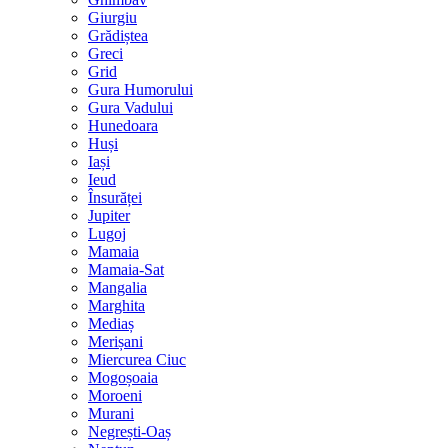
Giurgiu
Grădiștea
Greci
Grid
Gura Humorului
Gura Vadului
Hunedoara
Huși
Iași
Ieud
Însurăței
Jupiter
Lugoj
Mamaia
Mamaia-Sat
Mangalia
Marghita
Mediaș
Merișani
Miercurea Ciuc
Mogoșoaia
Moroeni
Murani
Negrești-Oaș