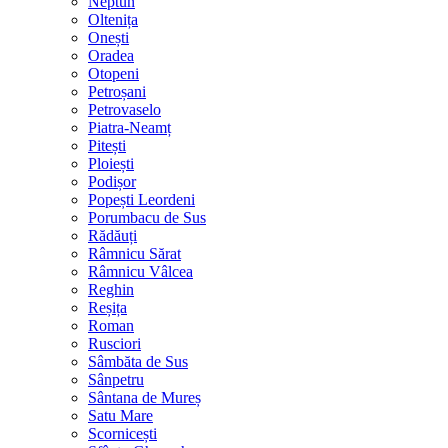
Neptun
Oltenița
Onești
Oradea
Otopeni
Petroșani
Petrovaselo
Piatra-Neamț
Pitești
Ploiești
Podișor
Popești Leordeni
Porumbacu de Sus
Rădăuți
Râmnicu Sărat
Râmnicu Vâlcea
Reghin
Reșița
Roman
Rusciori
Sâmbăta de Sus
Sânpetru
Sântana de Mureș
Satu Mare
Scornicești