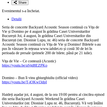
Share
Evenimentul s-a încheiat.
Detalii
Seria de concerte Backyard Acoustic Season continuă cu Vița de
Vie și Domino pe 4 august în grădina Casei Universitarilor
București Joi, 4 august, în grădina Casei Universitarilor din
București (str. Dionisie Lupu, nr. 46) seria de concerte Backyard
Acoustic Season continuă cu Vița de Vie și Domino! Biletele s-au
pus în vânzare în rețeaua www.iabilet.ro și costă 30 de lei în
perioada de presale (primele 200 de bilete, până pe 21 iulie).
Vița de Vie – Ce contează (Acustic)
https://youtu.be/aSjid8EZPKo
Domino – Bun îi vinu ghiurghiuliu (official video)
https://youtu.be/T-iOKwl3dpI
Haideți așadar joi, 4 august, de la ora 19:00 pentru al cincilea episod
din seria Backyard Acoustic Weekend în grădina Casei
Universitarilor (str. Dionisie Lupu nr. 46, București). Vă veți întâlni