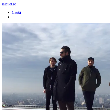
iaBilet.ro
Caută