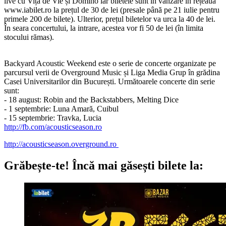
live cu Vița de Vie și Domino iar biletele sunt în vânzare în rețeaua
www.iabilet.ro la prețul de 30 de lei (presale până pe 21 iulie pentru
primele 200 de bilete). Ulterior, prețul biletelor va urca la 40 de lei.
În seara concertului, la intrare, acestea vor fi 50 de lei (în limita
stocului rămas).
Backyard Acoustic Weekend este o serie de concerte organizate pe
parcursul verii de Overground Music și Liga Media Grup în grădina
Casei Universitarilor din București. Următoarele concerte din serie
sunt:
- 18 august: Robin and the Backstabbers, Melting Dice
- 1 septembrie: Luna Amară, Cuibul
- 15 septembrie: Travka, Lucia
http://fb.com/acousticseason.ro
http://acousticseason.overground.ro
Grăbește-te!
Încă mai găsești bilete la: