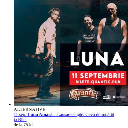
ALTERNATIVE
11 sep:
Luna Amară
– Lansare single: Ceva de-mpărțit
ia Bilet
de la 75 lei