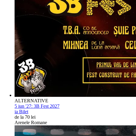
ALTERNATIVE
5 iun '27:
3B Fest 2027
ia Bilet
de la 70 lei
Arenele Romane