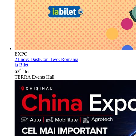
EXPO
21 nov:
DashCon Two: Romania
ia Bilet
63
63
lei
TERRA Events Hall