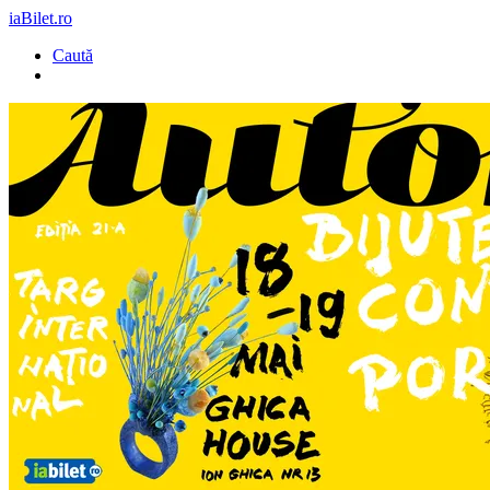
iaBilet.ro
Caută