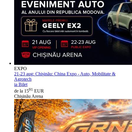
EXPO
21-23 aug:
Chișinău: China Expo - Auto, Mobilitate &
Agrotech
ia Bilet
91
de la 15
EUR
Chișinău Arena