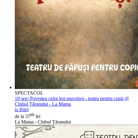
SPECTACOL
19 sep:
Povestea celor trei purceluși - teatru pentru copii @
Clubul Țăranului - La Mama
ia Bilet
08
de la 37
lei
La Mama - Clubul Țăranului