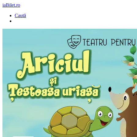
iaBilet.ro
Caută