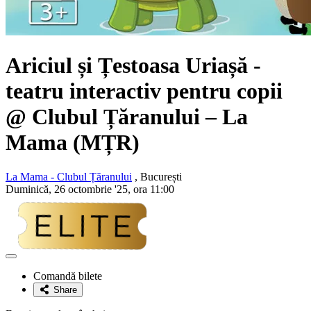
Ariciul și Țestoasa Uriașă
-
teatru interactiv pentru copii
@ Clubul Țăranului – La
Mama (
MȚR
)
La Mama - Clubul Țăranului
, București
Duminică, 26 octombrie '25, ora 11:00
Adaugă
la
Comandă bilete
favorite
Share