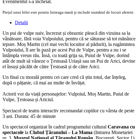
Evenimentul s-a încheiat.
Prețul unui bilet este pentru întreaga masă și include numărul de locuri aferent.
Detalii
Un pui de vulpe naiv, încrezut și obraznic pleacă din vizuina sa la
vânătoare, fără voia Vulpoiului, pentru că se săturase să tot mănânce
iepure. Moș Martin (cel mai vechi locuitor al pădurii), la rugămintea
Vulpoiului, îl are în pază pe acest Pui de Vulpe, pentru a nu i se
întâmpla vreun rău. Însă, cu toată grija sa, Puiul de Vulpe, dorind
atât de mult să vâneze o Țestoasă Uriașă sau un Pui de Arici, devine
el însuși păcălit de către Țestoasă și de către Arici.
Un final cu morală pentru cei care cred că știu totul, dar înțeleg,
după o pățanie, că mai au multe de învățat.
Actorii vor da viață personajelor: Vulpoiul, Moș Martin, Puiul de
Vulpe, Țestoasa și Ariciul.
Spectacol de teatru interactiv recomandat copiilor cu vârsta de peste
3 ani. Durata: 45 de minute
Un spectacol organizat în cadrul programului cultural
Caravana cu
spectacole
la
Clubul Țăranului – La Mama
(Intrarea Monetariei
nr. 3,
Muzeul Național al Tăranului Român
, București, Sector 1)