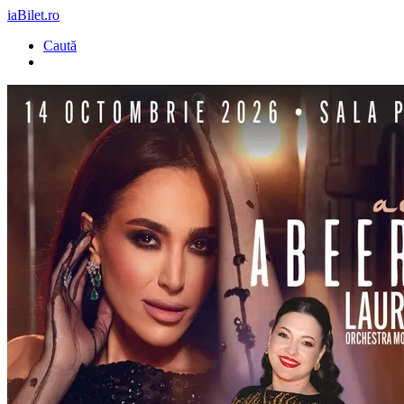
iaBilet.ro
Caută