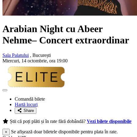
Arabian Night cu
Abeer
Nehme
– Concert extraordinar
Sala Palatului
, București
Miercuri, 14 octombrie, ora 19:00
Adaugă
la
Comandă bilete
favorite
Hartă locuri
Share
Știi că poți plăti și în rate fără dobândă?
Vezi bilete disponibile
Se afișează doar biletele disponibile pentru plata în rate.
×