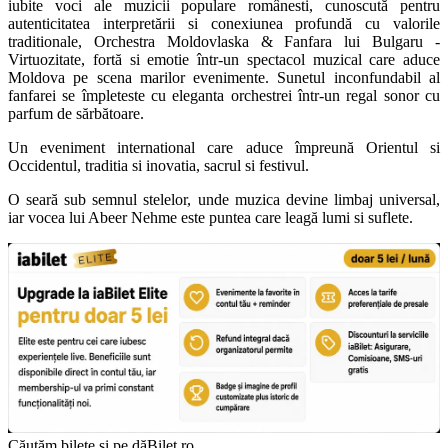
iubite voci ale muzicii populare românesti, cunoscută pentru
autenticitatea interpretării si conexiunea profundă cu valorile
traditionale, Orchestra Moldovlaska & Fanfara lui Bulgaru -
Virtuozitate, fortă si emotie într-un spectacol muzical care aduce
Moldova pe scena marilor evenimente. Sunetul inconfundabil al
fanfarei se împleteste cu eleganta orchestrei într-un regal sonor cu
parfum de sărbătoare.
Un eveniment international care aduce împreună Orientul si
Occidentul, traditia si inovatia, sacrul si festivul.
O seară sub semnul stelelor, unde muzica devine limbaj universal,
iar vocea lui Abeer Nehme este puntea care leagă lumi si suflete.
Căutăm bilete și pe dăBilet.ro...