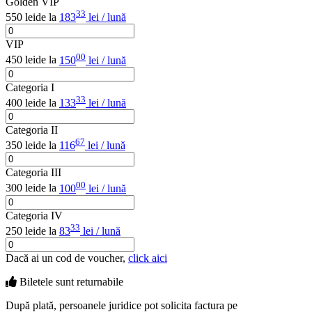
Golden VIP
33
550 lei
de la
183
lei / lună
VIP
00
450 lei
de la
150
lei / lună
Categoria I
33
400 lei
de la
133
lei / lună
Categoria II
67
350 lei
de la
116
lei / lună
Categoria III
00
300 lei
de la
100
lei / lună
Categoria IV
33
250 lei
de la
83
lei / lună
Dacă ai un cod de voucher,
click aici
Biletele sunt
returnabile
După plată, persoanele juridice pot solicita factura pe