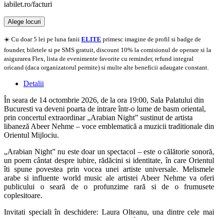
iabilet.ro/facturi
Alege locuri
Doar o mică verificare
☀️ Cu doar 5 lei pe luna fanii
ELITE
primesc imagine de profil si badge de
founder, biletele si pe SMS gratuit, discount 10% la comisionul de operare si la
asigurarea Flex, lista de evenimente favorite cu reminder, refund integral
oricand (daca organizatorul permite) si multe alte beneficii adaugate constant.
Detalii
În seara de 14 octombrie 2026, de la ora 19:00, Sala Palatului din
Bucuresti va deveni poarta de intrare într-o lume de basm oriental,
prin concertul extraordinar „Arabian Night” sustinut de artista
libaneză Abeer Nehme – voce emblematică a muzicii traditionale din
Orientul Mijlociu.
„Arabian Night” nu este doar un spectacol – este o călătorie sonoră,
un poem cântat despre iubire, rădăcini si identitate, în care Orientul
îti spune povestea prin vocea unei artiste universale. Melismele
arabe si influente world music ale artistei Abeer Nehme va oferi
publicului o seară de o profunzime rară si de o frumusete
coplesitoare.
Invitati speciali în deschidere: Laura Olteanu, una dintre cele mai