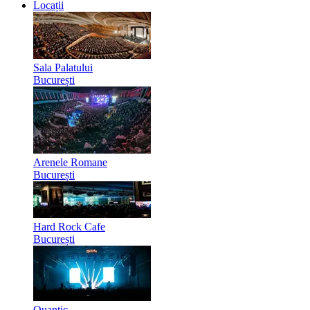
Locații
Sala Palatului
București
Arenele Romane
București
Hard Rock Cafe
București
Quantic