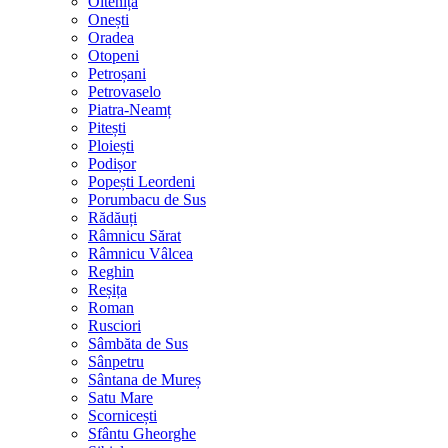
Oltenița
Onești
Oradea
Otopeni
Petroșani
Petrovaselo
Piatra-Neamț
Pitești
Ploiești
Podișor
Popești Leordeni
Porumbacu de Sus
Rădăuți
Râmnicu Sărat
Râmnicu Vâlcea
Reghin
Reșița
Roman
Rusciori
Sâmbăta de Sus
Sânpetru
Sântana de Mureș
Satu Mare
Scornicești
Sfântu Gheorghe