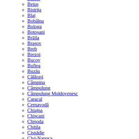
Beiuș
Bistrița
Blaj
Bobâlna
Bologa
Botoșani
Brăila
Brașov
Breb
Brezoi
Bucov
Buftea
Buzău
Călărași
Câmpina
Câmpulung
Câmpulung Moldovenesc
Caracal
Cernavodă
Chiajna
Chișcani
Chișoda
Chitila
Cisnădie
Cluj-Napoca