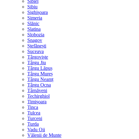
Sibiel
Sibiu
Sighișoara
Simeria
Slănic
Slatina
Slobozia
Snagov
Ștefănești
Suceava
Târgoviște
Târgu Jiu
Târgu Lăpuș
Târgu Mureș
Târgu Neamț
Târgu Ocna
Târnăveni
Techirghiol
Timișoara
Tinca
Tulcea
Turceni
Turda
Vadu Oii
Vălenii de Munte