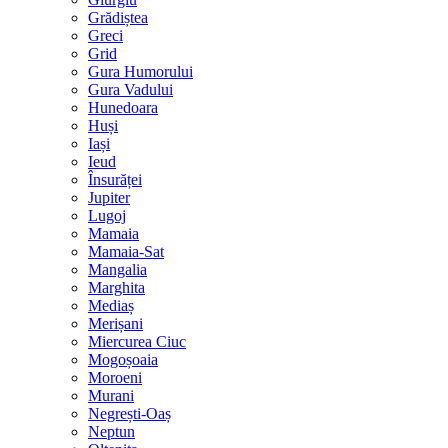
Grădiștea
Greci
Grid
Gura Humorului
Gura Vadului
Hunedoara
Huși
Iași
Ieud
Însurăței
Jupiter
Lugoj
Mamaia
Mamaia-Sat
Mangalia
Marghita
Mediaș
Merișani
Miercurea Ciuc
Mogoșoaia
Moroeni
Murani
Negrești-Oaș
Neptun