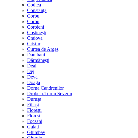
Codlea
Constanța
Corbu
Corbu
Coroieni
Costinești
Craiova
Cristur
Curtea de Argeș
Darabani
Dărmănești
Deal
Dej
Deva
Doaga
Dorna Candrenilor
Drobeta-Turnu Severin
Durușa
Filiași
Florești
Florești
Focșani
Galați
Ghimbav
Giurgiu