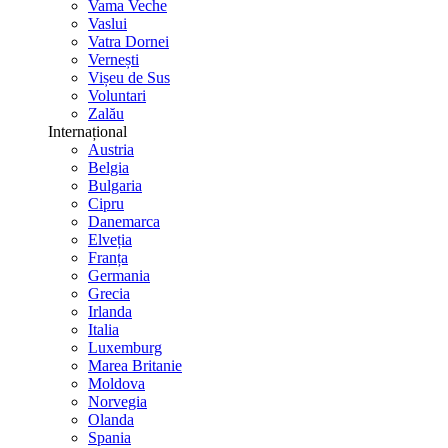
Vama Veche
Vaslui
Vatra Dornei
Vernești
Vișeu de Sus
Voluntari
Zalău
Internațional
Austria
Belgia
Bulgaria
Cipru
Danemarca
Elveția
Franța
Germania
Grecia
Irlanda
Italia
Luxemburg
Marea Britanie
Moldova
Norvegia
Olanda
Spania