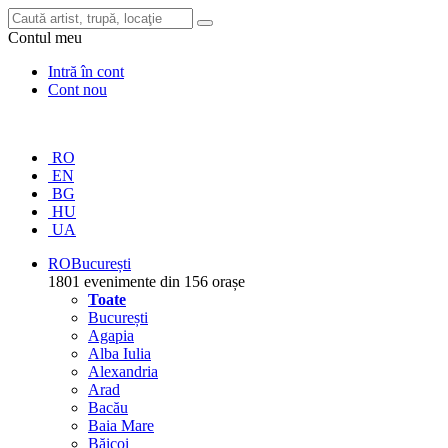
Contul meu
Intră în cont
Cont nou
RO
EN
BG
HU
UA
RO
București
1801 evenimente din 156 orașe
Toate
București
Agapia
Alba Iulia
Alexandria
Arad
Bacău
Baia Mare
Băicoi