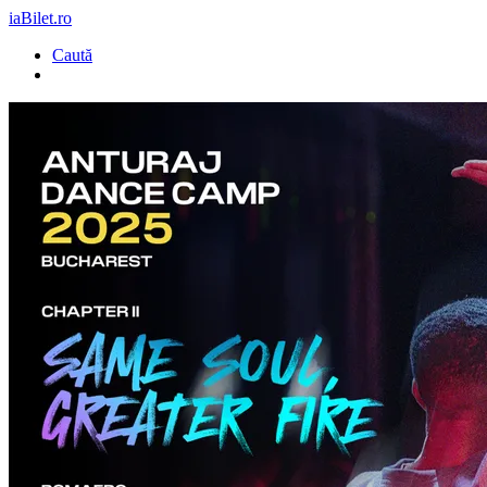
iaBilet.ro
Caută