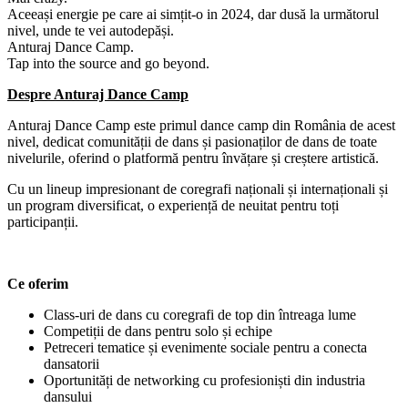
Aceeași energie pe care ai simțit-o in 2024, dar dusă la următorul
nivel, unde te vei autodepăși.
Anturaj Dance Camp.
Tap into the source and go beyond.
Despre Anturaj Dance Camp
Anturaj Dance Camp este primul dance camp din România de acest
nivel, dedicat comunității de dans și pasionaților de dans de toate
nivelurile, oferind o platformă pentru învățare și creștere artistică.
Cu un lineup impresionant de coregrafi naționali și internaționali și
un program diversificat, o experiență de neuitat pentru toți
participanții.
Ce oferim
Class-uri de dans cu coregrafi de top din întreaga lume
Competiții de dans pentru solo și echipe
Petreceri tematice și evenimente sociale pentru a conecta
dansatorii
Oportunități de networking cu profesioniști din industria
dansului