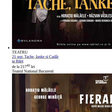
TEATRU
21 sep:
Tache, Ianke si Cadâr
ia Bilet
40
de la 217
lei
Teatrul National Bucuresti