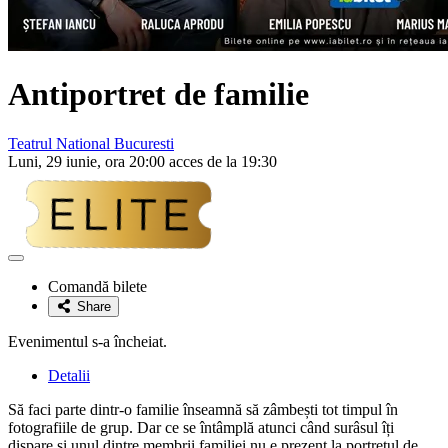
Antiportret de familie
Teatrul National Bucuresti
Luni, 29 iunie, ora 20:00 acces de la 19:30
Adaugă
la
Comandă bilete
favorite
Share
Evenimentul s-a încheiat.
Detalii
Să faci parte dintr-o familie înseamnă să zâmbești tot timpul în
fotografiile de grup. Dar ce se întâmplă atunci când surâsul îți
dispare și unul dintre membrii familiei nu e prezent la portretul de