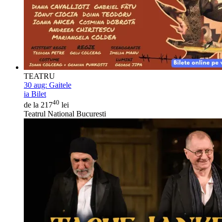
TEATRU
30 aug:
Gaitele
ia Bilet
40
de la 217
lei
Teatrul National Bucuresti