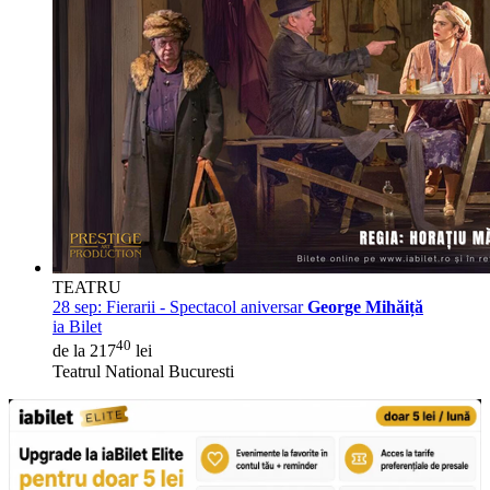
TEATRU
28 sep:
Fierarii - Spectacol aniversar
George Mihăiță
ia Bilet
40
de la 217
lei
Teatrul National Bucuresti