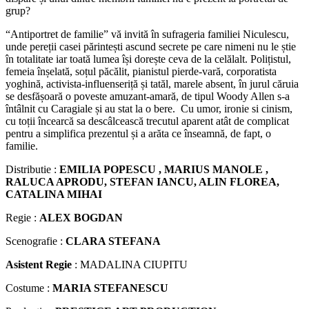
grup?
“Antiportret de familie” vă invită în sufrageria familiei Niculescu,
unde pereții casei părintești ascund secrete pe care nimeni nu le știe
în totalitate iar toată lumea își dorește ceva de la celălalt. Polițistul,
femeia înșelată, soțul păcălit, pianistul pierde-vară, corporatista
yoghină, activista-influenseriță și tatăl, marele absent, în jurul căruia
se desfășoară o poveste amuzant-amară, de tipul Woody Allen s-a
întâlnit cu Caragiale și au stat la o bere. Cu umor, ironie si cinism,
cu toții încearcă sa descâlcească trecutul aparent atât de complicat
pentru a simplifica prezentul și a arăta ce înseamnă, de fapt, o
familie.
Distributie :
EMILIA POPESCU , MARIUS MANOLE ,
RALUCA APRODU, STEFAN IANCU, ALIN FLOREA,
CATALINA MIHAI
Regie :
ALEX BOGDAN
Scenografie :
CLARA STEFANA
Asistent Regie
: MADALINA CIUPITU
Costume :
MARIA STEFANESCU