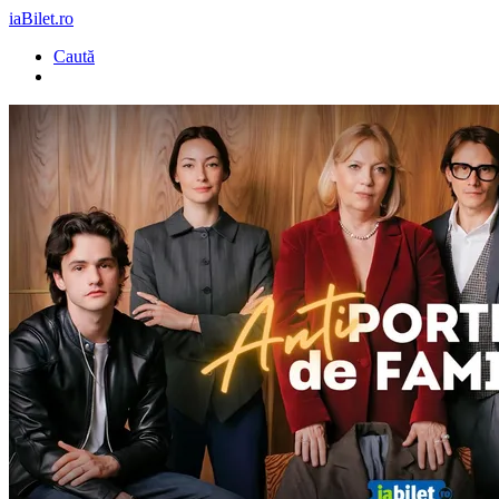
iaBilet.ro
Caută