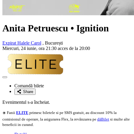
Anita Petruescu
• Ignition
Expirat Halele Carol
, București
Miercuri, 24 iunie, ora 21:30 acces de la 20:00
Adaugă
la
Comandă bilete
favorite
Share
Evenimentul s-a încheiat.
☀️ Fanii
ELITE
primesc biletele si pe SMS gratuit, au discount 10% la
comisionul de operare, la asigurarea Flex, la revânzarea pe
dăBilet
si multe alte
beneficii in curand.