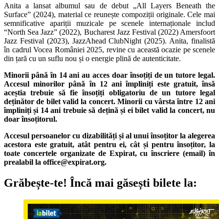
Anita a lansat albumul sau de debut „All Layers Beneath the
Surface” (2024), material ce reunește compoziții originale. Cele mai
semnificative apariții muzicale pe scenele internaționale includ
“North Sea Jazz” (2022), Bucharest Jazz Festival (2022) Amersfoort
Jazz Festival (2023), JazzAhead ClubNight (2025). Anita, finalistă
în cadrul Vocea României 2025, revine cu această ocazie pe scenele
din țară cu un suflu nou și o energie plină de autenticitate.
Minorii până în 14 ani au acces doar însoțiți de un tutore legal.
Accesul minorilor până în 12 ani împliniți este gratuit, însă
aceștia trebuie să fie însoțiți obligatoriu de un tutore legal
deținător de bilet valid la concert. Minorii cu vârsta între 12 ani
împliniți și 14 ani trebuie să dețină și ei bilet valid la concert, nu
doar însoțitorul.
Accesul persoanelor cu dizabilități și al unui însoțitor la alegerea
acestora este gratuit, atât pentru ei, cât și pentru însoțitor, la
toate concertele organizate de Expirat, cu înscriere (email) în
prealabil la
office@expirat.org
.
Grăbește-te!
Încă mai găsești bilete la: