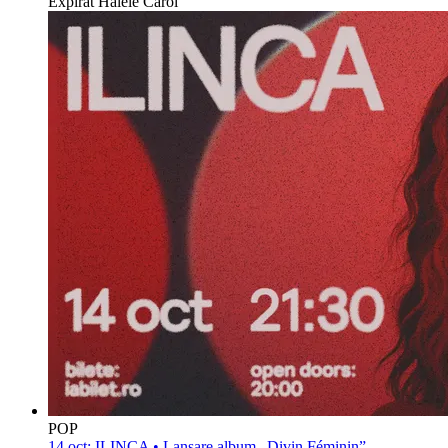
Expirat Halele Carol
POP
14 oct:
ILINCA • Lansare album „Divin Féminin”