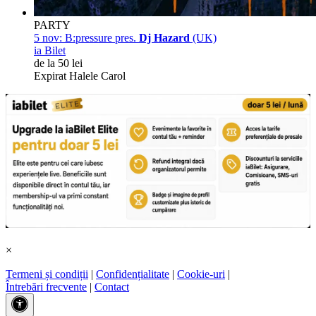
PARTY
5 nov:
B:pressure pres.
Dj Hazard
(UK)
ia Bilet
de la 50 lei
Expirat Halele Carol
×
Termeni și condiții
|
Confidențialitate
|
Cookie-uri
|
Întrebări frecvente
|
Contact