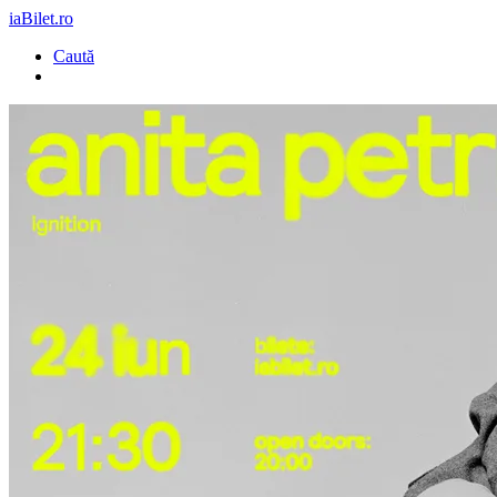
iaBilet.ro
Caută