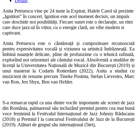
Detalii
Anita Petruescu vine pe 24 iunie la Expirat, Halele Carol să prezinte
„Ignition” în concert. Ignition este acel moment decisiv, un impuls
care deschide noi posibilități. Fiecare sunet este o declarație, un ritm
care duce jazz-ul în viitor, cu o energie clară, un vibe modern si
captivant.
Anita Petruescu este o cântăreață și compozitoare recunoscută
pentru expresivitatea vocală și viziunea sa artistică îndrăzneață. Ea
îmbină nuanțele delicate, pline de profunzime cu o tehnică rafinată,
explorând noi orizonturi ale cântului vocal. Absolventă a studiilor de
licență la Universitatea Națională de Muzică din București (2019) și
unui masterat la Codarts Rotterdam (2022), Anita a studiat cu
muzicieni de renume precum Tineke Postma, Stefan Lievestro, Marc
van Ron, Jen Shyu, Ben van Helder.
S-a remarcat rapid ca una dintre vocile importante ale scenei de jazz
din România, palmaresul său incluzând premiul pentru cea mai bună
voce feminină la Festivalul Internațional de Jazz Johnny Răducanu
(2018) și Premiul I la concursul Festivalului de Jazz de la București
(2019). Alături de grupul său internațional (5tet),