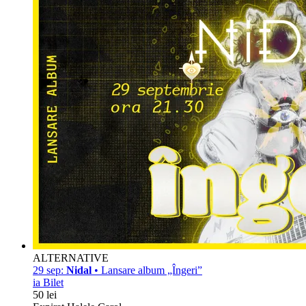
ALTERNATIVE
29 sep:
Nidal
• Lansare album „Îngeri”
ia Bilet
50 lei