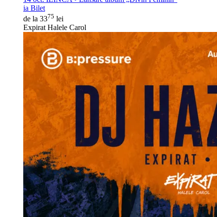
ia Bilet
75
de la 33
lei
Expirat Halele Carol