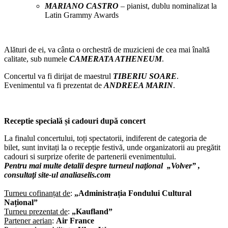
MARIANO CASTRO
– pianist, dublu nominalizat la
Latin Grammy Awards
Alături de ei, va cânta o orchestră de muzicieni de cea mai înaltă
calitate, sub numele
CAMERATA ATHENEUM
.
Concertul va fi dirijat de maestrul
TIBERIU SOARE
.
Evenimentul va fi prezentat de
ANDREEA MARIN
.
Receptie specială și cadouri după concert
La finalul concertului, toți spectatorii, indiferent de categoria de
bilet, sunt invitați la o recepție festivă, unde organizatorii au pregătit
cadouri si surprize oferite de partenerii evenimentului.
Pentru mai multe detalii despre turneul naţional „Volver” ,
consultaţi site-ul analiaselis.com
Turneu cofinanțat de
:
„Administrația Fondului Cultural
Național”
Turneu prezentat de
:
„Kaufland”
Partener aerian
:
Air France