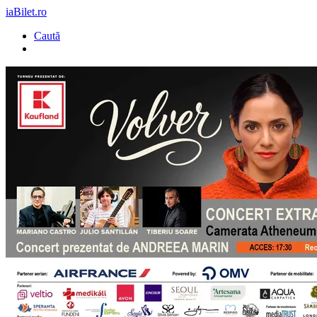
iaBilet.ro
Caută