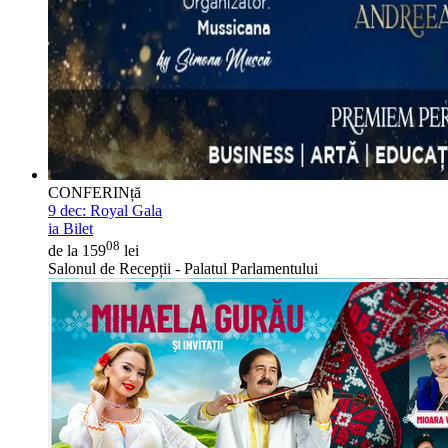
CONFERINță
9 dec:
Royal Gala
ia Bilet
08
de la 159
lei
Salonul de Recepții - Palatul Parlamentului