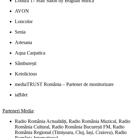
Londra 17 Hair Salon by Bogdan Mirică
AVON
Loncolor
Senia
Artesana
Aqua Carpatica
Sâmburești
Ketolicious
mediaTRUST România – Partener de monitorizare
iaBilet
Parteneri Media
:
Radio România Actualități, Radio România Muzical, Radio
România Cultural, Radio România București FM, Radio
România Regional (Timișoara, Cluj, Iași, Craiova), Radio
România Internațional