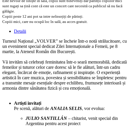
Este nevoie de liniște in sală, copiii sunt bineveniți dar părinții copiilor mici
sunt rugați sa țină cont că este un concert care necesită ca publicul să nu facă
gălăgie.
Copiii peste 12 ani pot sa intre neînsoțiți de părinți.
Copiii mici, care nu ocupă loc în sală, au acces gratuit.
Detalii
Turneul Național „VOLVER” se încheie într-o notă strălucitoare, cu
un eveniment special dedicat Zilei Internaționale a Femeii, pe 8
martie, la Ateneul Român din București.
Vă invităm să celebrați feminitatea într-o seară memorabilă, dedicată
femeilor și tuturor celor care doresc să le fie alături, într-un cadru
elegant, încărcat de emoție, rafinament și inspirație. O experiență
artistică în care muzica, povestea și sensibilitatea se împletesc pentru
a transmite mesaje esențiale despre echilibru, frumusețe interioară și
armonia dintre sănătatea fizică și cea emoțională.
Artiști invitați
Pe scenă, alături de
ANALIA SELIS
, vor evolua:
JULIO SANTILLÁN
– chitarist, venit special din
Argentina pentru acest proiect