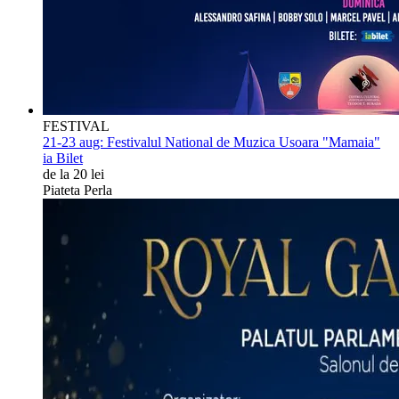
FESTIVAL
21-23 aug:
Festivalul National de Muzica Usoara "Mamaia"
ia Bilet
de la 20 lei
Piateta Perla