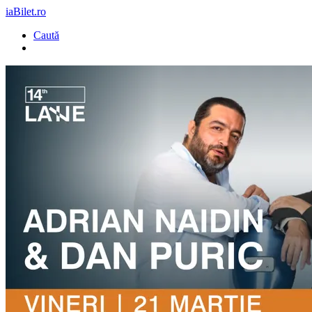
iaBilet.ro
Caută