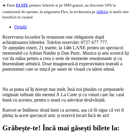
☀️ Fanii
ELITE
primesc biletele si pe SMS gratuit, au discount 10% la
comisionul de operare, la asigurarea Flex, la revânzarea pe
dăBilet
si multe alte
beneficii in curand.
Detalii
Rezervarea locurilor în restaurant este obligatorie după
achiziționarea biletelor. Telefon rezervări: 0727 677 777.
Te așteptăm vineri, 21 martie, la 14th LANE pentru un spectacol
memorabil cu Adrian Naidin și Dan Puric. Muzica și arta scenică își
vor da mâna pentru a crea o serie de momente emoționante și cu
însemnătate artistică. Doar imaginează-ți expresivitatea teatrală a
pantomimei care se mișcă pe sunet de vioară cu talent atinsă.
Nu ai putea să îți dorești mai mult, însă noi plusăm cu preparatele
originale rafinate din meniul À La Carte și cu vinuri care fac casă
bună cu acestea, pentru o seară cu adevărat desăvârșită.
Rareori se întâlnesc două lumi ca acestea, așa că fii sigur că vei fi
părtaș la acest spectacol unic și rezervă locuri încă de azi!
Grăbește-te!
Încă mai găsești bilete la: