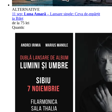
ALTERNATIVE
11 sep:
Luna Amară
– Lansare single: Ceva de-mpărțit
ia Bilet
de la 75 lei
Quantic