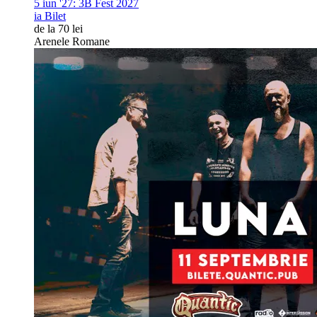
5 iun '27:
3B Fest 2027
ia Bilet
de la 70 lei
Arenele Romane