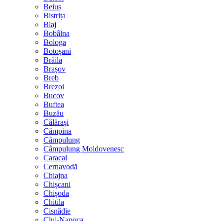
Beiuș
Bistrița
Blaj
Bobâlna
Bologa
Botoșani
Brăila
Brașov
Breb
Brezoi
Bucov
Buftea
Buzău
Călărași
Câmpina
Câmpulung
Câmpulung Moldovenesc
Caracal
Cernavodă
Chiajna
Chișcani
Chișoda
Chitila
Cisnădie
Cluj-Napoca