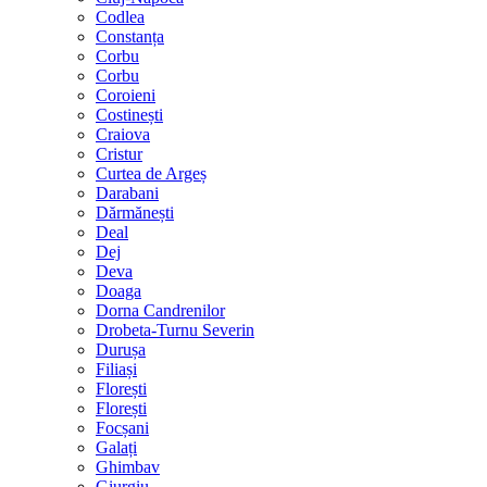
Codlea
Constanța
Corbu
Corbu
Coroieni
Costinești
Craiova
Cristur
Curtea de Argeș
Darabani
Dărmănești
Deal
Dej
Deva
Doaga
Dorna Candrenilor
Drobeta-Turnu Severin
Durușa
Filiași
Florești
Florești
Focșani
Galați
Ghimbav
Giurgiu