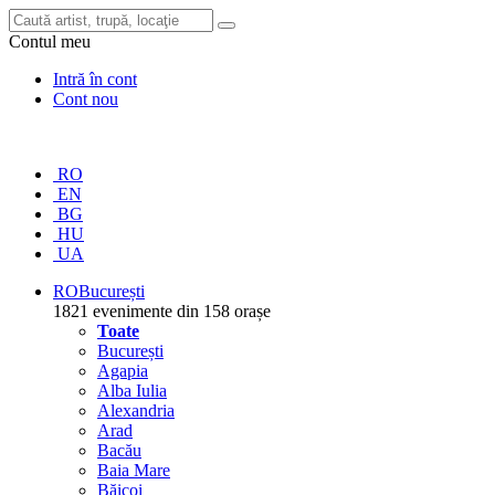
Contul meu
Intră în cont
Cont nou
RO
EN
BG
HU
UA
RO
București
1821 evenimente din 158 orașe
Toate
București
Agapia
Alba Iulia
Alexandria
Arad
Bacău
Baia Mare
Băicoi