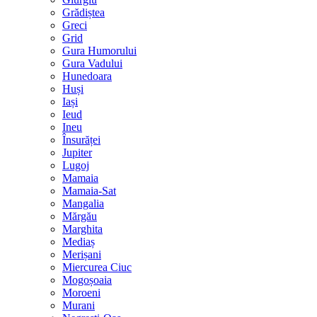
Grădiștea
Greci
Grid
Gura Humorului
Gura Vadului
Hunedoara
Huși
Iași
Ieud
Ineu
Însurăței
Jupiter
Lugoj
Mamaia
Mamaia-Sat
Mangalia
Mărgău
Marghita
Mediaș
Merișani
Miercurea Ciuc
Mogoșoaia
Moroeni
Murani