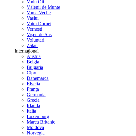
Vadu Oii
Vălenii de Munte
Vama Veche
Vaslui
Vatra Dornei
Vernești
Vișeu de Sus
Voluntari
Zalău
Internațional
Austria
Belgia
Bulgaria
Cipru
Danemarca
Elveția
Franța
Germania
Grecia
Irlanda
Italia
Luxemburg
Marea Britanie
Moldova
Norvegia