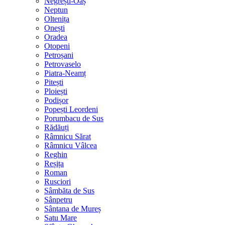
Negrești-Oaș
Neptun
Oltenița
Onești
Oradea
Otopeni
Petroșani
Petrovaselo
Piatra-Neamț
Pitești
Ploiești
Podișor
Popești Leordeni
Porumbacu de Sus
Rădăuți
Râmnicu Sărat
Râmnicu Vâlcea
Reghin
Reșița
Roman
Rusciori
Sâmbăta de Sus
Sânpetru
Sântana de Mureș
Satu Mare