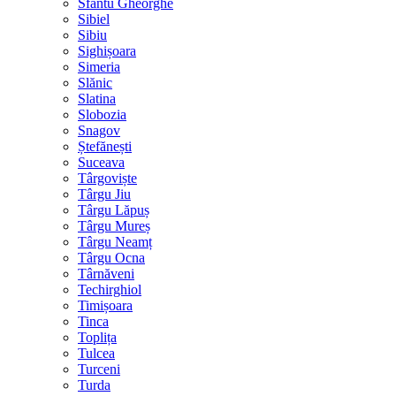
Sfântu Gheorghe
Sibiel
Sibiu
Sighișoara
Simeria
Slănic
Slatina
Slobozia
Snagov
Ștefănești
Suceava
Târgoviște
Târgu Jiu
Târgu Lăpuș
Târgu Mureș
Târgu Neamț
Târgu Ocna
Târnăveni
Techirghiol
Timișoara
Tinca
Toplița
Tulcea
Turceni
Turda