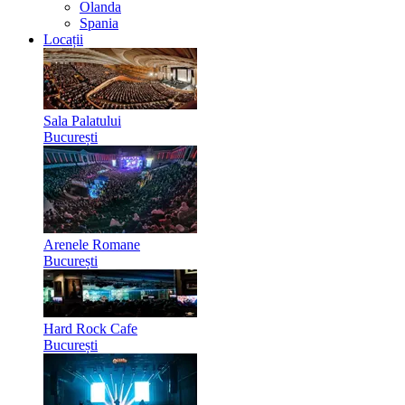
Olanda
Spania
Locații
Sala Palatului
București
Arenele Romane
București
Hard Rock Cafe
București