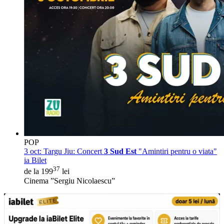
POP
3 oct:
Targu Jiu: Concert
3 Sud Est
"Amintiri pentru o viata"
ia Bilet
37
de la 199
lei
Cinema ”Sergiu Nicolaescu”