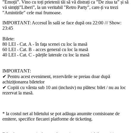
”Emoții”. Vino cu toți prietenii tăi să vă distrați ca ”De ziua ta” și să
vă simțiți”Liberi”, la un veritabil "Retro Party", care-ți va trezi
"Amintirile" cele mai frumoase.
IMPORTANT: Accesul în sală se face după ora 22:00 /// Show:
23:45
Bilete:
80 LEI - Cat. A - în faţa scenei cu loc la masă
60 LEI - Cat. B - acces general cu loc la masă
40 LEI - Cat. C - părțile laterale cu loc la masă
IMPORTANT:
✔ Pentru acest eveniment, rezervările se preiau doar după
achiziționarea biletelor
✔ Copiii cu vârsta sub 10 ani (inclusiv) nu plătesc bilet / nu au loc
rezervat la masă.
* la costul net al biletului se pot adăuga anumite comisioane de
emitere, specifice fiecarei platforme de ticketing.