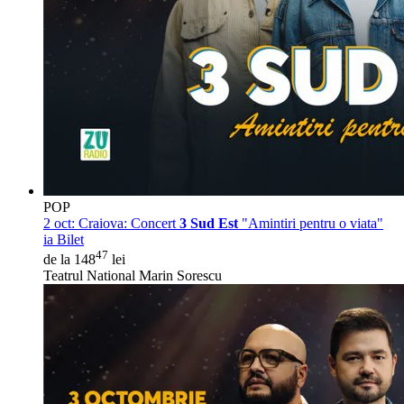
POP
2 oct:
Craiova: Concert
3 Sud Est
"Amintiri pentru o viata"
ia Bilet
47
de la 148
lei
Teatrul National Marin Sorescu