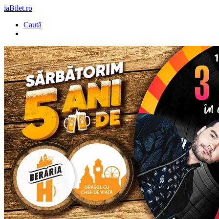
iaBilet.ro
Caută