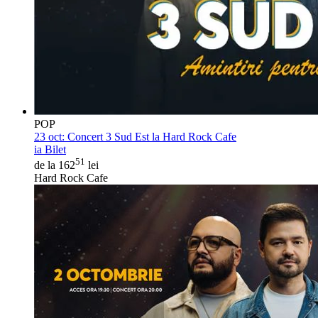
POP
23 oct:
Concert 3 Sud Est la Hard Rock Cafe
ia Bilet
51
de la 162
lei
Hard Rock Cafe