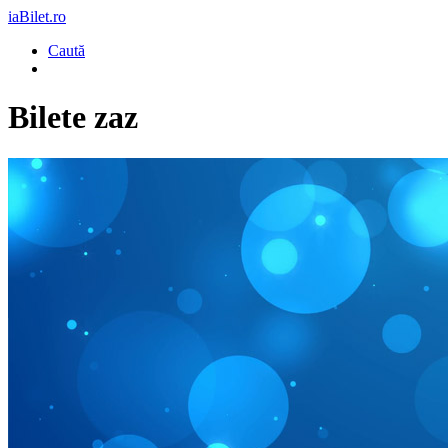
iaBilet.ro
Caută
Bilete
zaz