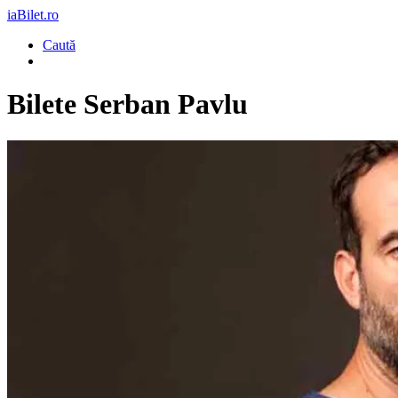
iaBilet.ro
Caută
Bilete
Serban Pavlu