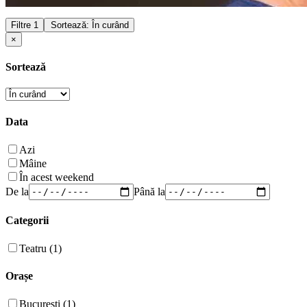
Filtre
1
Sortează: În curând
×
Sortează
Data
Azi
Mâine
În acest weekend
De la
Până la
Categorii
Teatru (1)
Orașe
București (1)