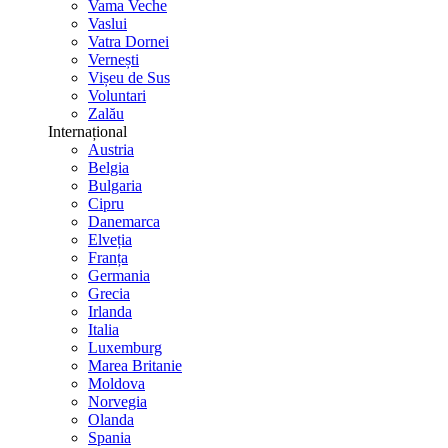
Vama Veche
Vaslui
Vatra Dornei
Vernești
Vișeu de Sus
Voluntari
Zalău
Internațional
Austria
Belgia
Bulgaria
Cipru
Danemarca
Elveția
Franța
Germania
Grecia
Irlanda
Italia
Luxemburg
Marea Britanie
Moldova
Norvegia
Olanda
Spania