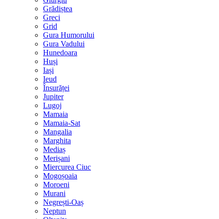
Grădiștea
Greci
Grid
Gura Humorului
Gura Vadului
Hunedoara
Huși
Iași
Ieud
Însurăței
Jupiter
Lugoj
Mamaia
Mamaia-Sat
Mangalia
Marghita
Mediaș
Merișani
Miercurea Ciuc
Mogoșoaia
Moroeni
Murani
Negrești-Oaș
Neptun