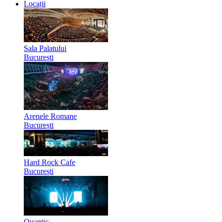
Locații
Sala Palatului
București
Arenele Romane
București
Hard Rock Cafe
București
Quantic