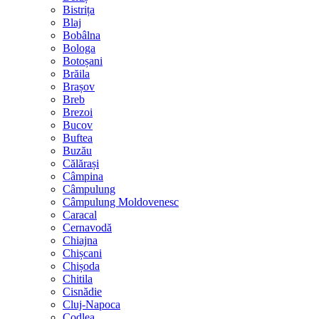
Bistrița
Blaj
Bobâlna
Bologa
Botoșani
Brăila
Brașov
Breb
Brezoi
Bucov
Buftea
Buzău
Călărași
Câmpina
Câmpulung
Câmpulung Moldovenesc
Caracal
Cernavodă
Chiajna
Chișcani
Chișoda
Chitila
Cisnădie
Cluj-Napoca
Codlea