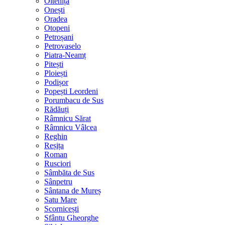
Oltenița
Onești
Oradea
Otopeni
Petroșani
Petrovaselo
Piatra-Neamț
Pitești
Ploiești
Podișor
Popești Leordeni
Porumbacu de Sus
Rădăuți
Râmnicu Sărat
Râmnicu Vâlcea
Reghin
Reșița
Roman
Rusciori
Sâmbăta de Sus
Sânpetru
Sântana de Mureș
Satu Mare
Scornicești
Sfântu Gheorghe