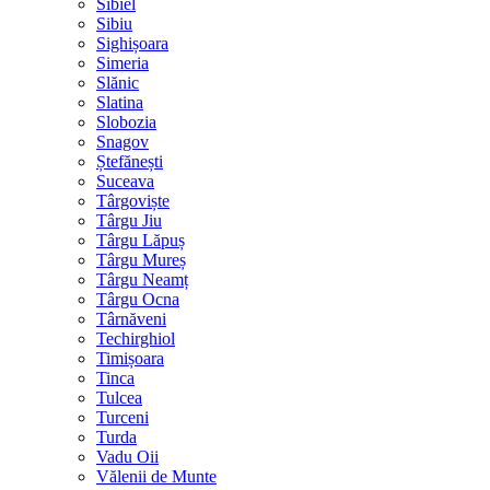
Sibiel
Sibiu
Sighișoara
Simeria
Slănic
Slatina
Slobozia
Snagov
Ștefănești
Suceava
Târgoviște
Târgu Jiu
Târgu Lăpuș
Târgu Mureș
Târgu Neamț
Târgu Ocna
Târnăveni
Techirghiol
Timișoara
Tinca
Tulcea
Turceni
Turda
Vadu Oii
Vălenii de Munte