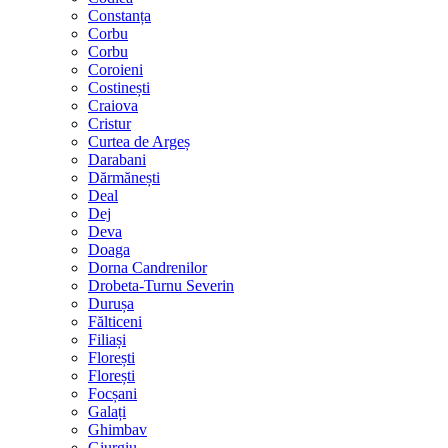
Constanța
Corbu
Corbu
Coroieni
Costinești
Craiova
Cristur
Curtea de Argeș
Darabani
Dărmănești
Deal
Dej
Deva
Doaga
Dorna Candrenilor
Drobeta-Turnu Severin
Durușa
Fălticeni
Filiași
Florești
Florești
Focșani
Galați
Ghimbav
Giurgiu