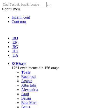
Contul meu
Intră în cont
Cont nou
RO
EN
BG
HU
UA
RO
Orașe
1761 evenimente din 156 orașe
Toate
București
Agapia
Alba Iulia
Alexandria
Arad
Bacău
Baia Mare
Beiuș