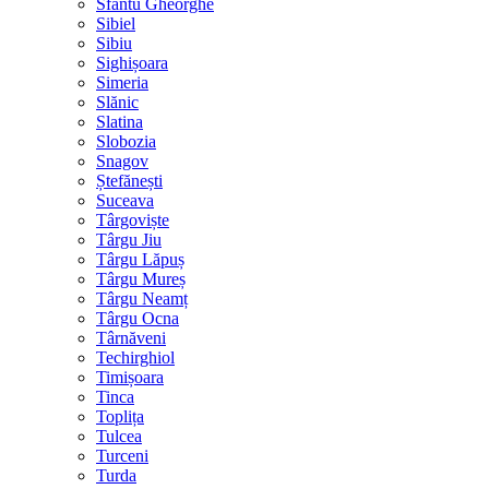
Sfântu Gheorghe
Sibiel
Sibiu
Sighișoara
Simeria
Slănic
Slatina
Slobozia
Snagov
Ștefănești
Suceava
Târgoviște
Târgu Jiu
Târgu Lăpuș
Târgu Mureș
Târgu Neamț
Târgu Ocna
Târnăveni
Techirghiol
Timișoara
Tinca
Toplița
Tulcea
Turceni
Turda