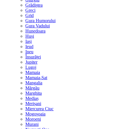
Grădiștea
Greci
Grid
Gura Humorului
Gura Vadului
Hunedoara
Huși
Iași
Ieud
Ineu
Însurăței
Jupiter
Lugoj
Mamaia
Mamaia-Sat
Mangalia
Mărgău
Marghita
Mediaș
Merișani
Miercurea Ciuc
Mogoșoaia
Moroeni
Murani