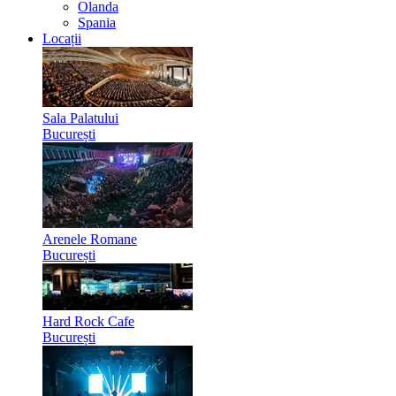
Olanda
Spania
Locații
Sala Palatului
București
Arenele Romane
București
Hard Rock Cafe
București