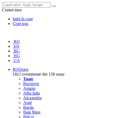
Contul meu
Intră în cont
Cont nou
RO
EN
BG
HU
UA
RO
Orașe
1821 evenimente din 158 orașe
Toate
București
Agapia
Alba Iulia
Alexandria
Arad
Bacău
Baia Mare
Băicoi