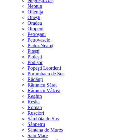
Negrești-Oaș
Neptun
Oltenița
Onești
Oradea
Otopeni
Petroșani
Petrovaselo
Piatra-Neamț
Pitești
Ploiești
Podișor
Popești Leordeni
Porumbacu de Sus
Rădăuți
Râmnicu Sărat
Râmnicu Vâlcea
Reghin
Reșița
Roman
Rusciori
Sâmbăta de Sus
Sânpetru
Sântana de Mureș
Satu Mare