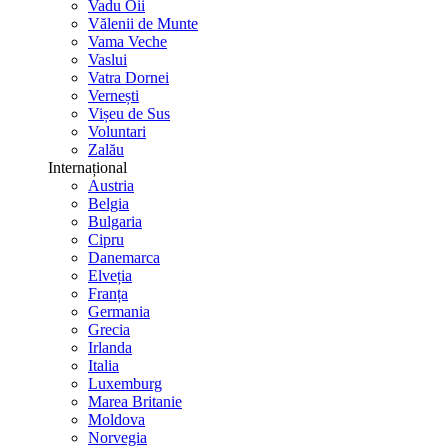
Vadu Oii
Vălenii de Munte
Vama Veche
Vaslui
Vatra Dornei
Vernești
Vișeu de Sus
Voluntari
Zalău
Internațional
Austria
Belgia
Bulgaria
Cipru
Danemarca
Elveția
Franța
Germania
Grecia
Irlanda
Italia
Luxemburg
Marea Britanie
Moldova
Norvegia