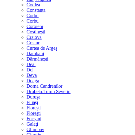
Codlea
Constanța
Corbu
Corbu
Coroieni
Costinești
Craiova
Cristur
Curtea de Argeș
Darabani
Dărmănești
Deal
Dej
Deva
Doaga
Dorna Candrenilor
Drobeta-Turnu Severin
Durușa
Filiași
Florești
Florești
Focșani
Galați
Ghimbav
Giurgiu