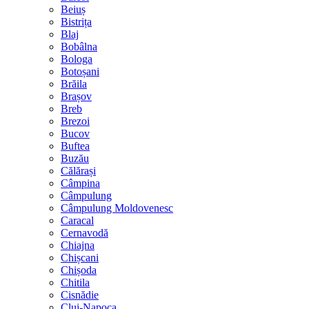
Beiuș
Bistrița
Blaj
Bobâlna
Bologa
Botoșani
Brăila
Brașov
Breb
Brezoi
Bucov
Buftea
Buzău
Călărași
Câmpina
Câmpulung
Câmpulung Moldovenesc
Caracal
Cernavodă
Chiajna
Chișcani
Chișoda
Chitila
Cisnădie
Cluj-Napoca